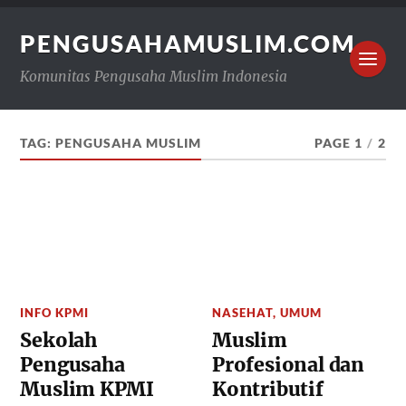
PENGUSAHAMUSLIM.COM
Komunitas Pengusaha Muslim Indonesia
TAG:
PENGUSAHA MUSLIM
PAGE 1
/
2
INFO KPMI
NASEHAT
,
UMUM
Sekolah
Muslim
Pengusaha
Profesional dan
Muslim KPMI
Kontributif