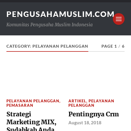
PENGUSAHAMUSLIM.COM
Komunitas Pengusaha Muslim Indonesia
CATEGORY:
PELAYANAN PELANGGAN
PAGE 1
/
6
PELAYANAN PELANGGAN
,
ARTIKEL
,
PELAYANAN
PEMASARAN
PELANGGAN
Strategi
Pentingnya Crm
Marketing MIX,
August 18, 2018
Sudahkah Anda