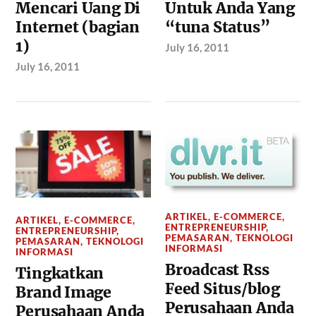
Mencari Uang Di
Untuk Anda Yang
Internet (bagian
“tuna Status”
1)
July 16, 2011
July 16, 2011
ARTIKEL
,
E-COMMERCE
,
ARTIKEL
,
E-COMMERCE
,
ENTREPRENEURSHIP
,
ENTREPRENEURSHIP
,
PEMASARAN
,
TEKNOLOGI
PEMASARAN
,
TEKNOLOGI
INFORMASI
INFORMASI
Broadcast Rss
Tingkatkan
Feed Situs/blog
Brand Image
Perusahaan Anda
Perusahaan Anda