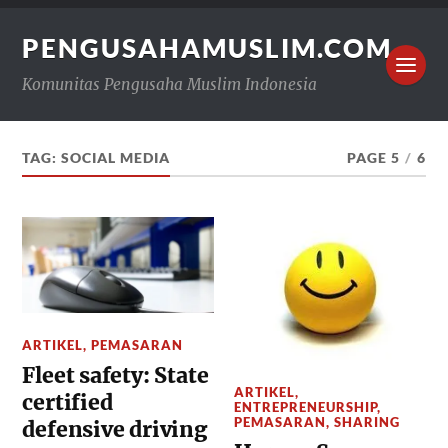
PENGUSAHAMUSLIM.COM
Komunitas Pengusaha Muslim Indonesia
TAG:
SOCIAL MEDIA
PAGE 5
/
6
ARTIKEL
,
PEMASARAN
Fleet safety: State
ARTIKEL
,
certified
ENTREPRENEURSHIP
,
PEMASARAN
,
SHARING
defensive driving