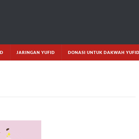
M
ID
JARINGAN YUFID
DONASI UNTUK DAKWAH YUFI