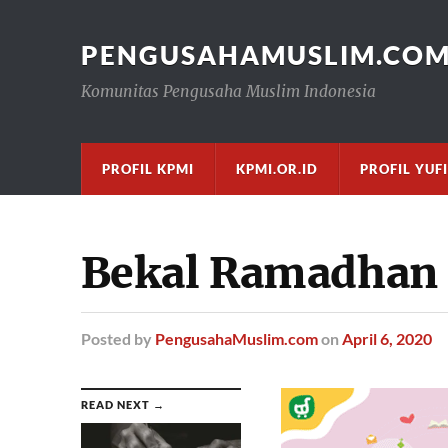
PENGUSAHAMUSLIM.CO
Komunitas Pengusaha Muslim Indonesia
PROFIL KPMI
KPMI.OR.ID
PROFIL YUF
Bekal Ramadhan
Posted
by
PengusahaMuslim.com
on
April 6, 2020
READ NEXT →