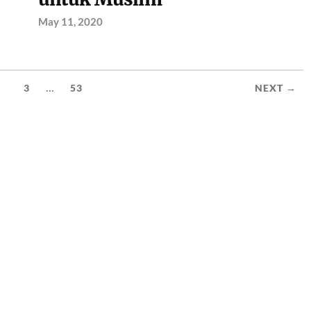
May 11, 2020
...
2
3
53
NEXT →