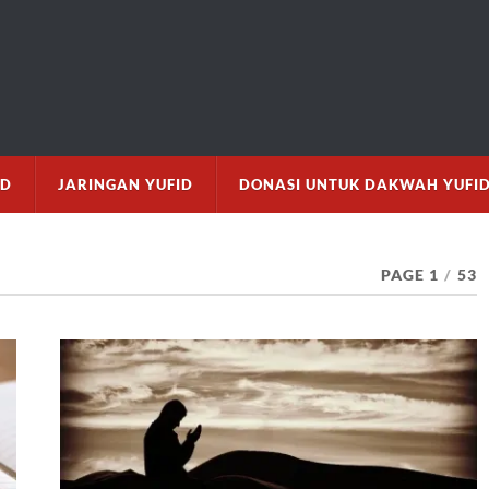
M
ID
JARINGAN YUFID
DONASI UNTUK DAKWAH YUFI
PAGE 1
/
53