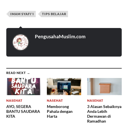
IMAM SYAFI'I
TIPS BELAJAR
PengusahaMuslim.com
READ NEXT →
NASEHAT
NASEHAT
NASEHAT
AYO, SEGERA
Memborong
3 Alasan Sebaiknya
BANTU SAUDARA
Pahala dengan
Anda Lebih
KITA
Harta
Dermawan di
Ramadhan