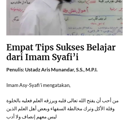
Empat Tips Sukses Belajar
dari Imam Syafi’i
Penulis: Ustadz Aris Munandar, S.S., M.P.I.
Imam Asy-Syafi’i mengatakan,
من أحب أن يفتح الله تعالى قلبه ويرزقه العلم فعليه بالخلوة
وقلة الأكل وترك مخالطة السفهاء وبعض أهل العلم الذين
ليس معهم إنصاف ولا أدب