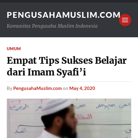
PENGUSAHAMUSLIM.COM
Komunitas Pengusaha Muslim Indonesia
UMUM
Empat Tips Sukses Belajar
dari Imam Syafi’i
by
PengusahaMuslim.com
on
May 4, 2020