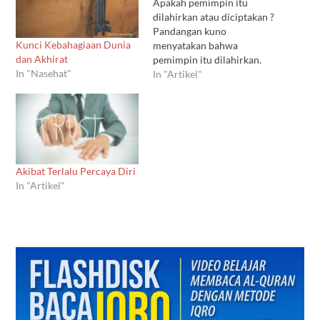
Apakah pemimpin itu
dilahirkan atau diciptakan ?
Pandangan kuno
Kunci Kebahagiaan Dunia
menyatakan bahwa
dan Akhirat
pemimpin itu dilahirkan.
In "Nasehat"
Saya sendiri kurang
In "Artikel"
sependapat. Siapapun bisa
belajar menjadi seorang
pemimpin, dan bahkan
menjadi pemimpin yang
sukses. Ini adalah kunci
pembelajaran.
Akibat Terlalu Percaya Diri
Kepemimpinan adalah
In "Artikel"
sebuah proses, yang
membutuhkan
pembelajaran dan
pemahaman. Pernahkan
Anda bertanya apa
perbedaan antara
pemimpin…