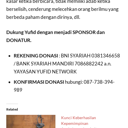
kasar ketika berbicara, tidak memiliki adab ketika
berselisih, cenderung melecehkan orang berilmu yang
berbeda paham dengan dirinya, dll.
Dukung Yufid dengan menjadi SPONSOR dan
DONATUR.
REKENING DONASI
: BNI SYARIAH 0381346658
/ BANK SYARIAH MANDIRI 7086882242 a.n.
YAYASAN YUFID NETWORK
KONFIRMASI DONASI
hubungi: 087-738-394-
989
Related
Kunci Keberhasilan
Kepemimpinan