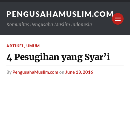
PENGUSAHAMUSLIM.COM
Komunitas Pengusaha Muslim Indonesia
ARTIKEL
,
UMUM
4 Pesugihan yang Syar’i
by
PengusahaMuslim.com
on
June 13, 2016