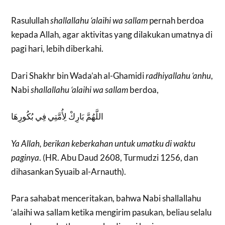
Rasulullah
shallallahu ‘alaihi wa sallam
pernah berdoa
kepada Allah, agar aktivitas yang dilakukan umatnya di
pagi hari, lebih diberkahi.
Dari Shakhr bin Wada’ah al-Ghamidi
radhiyallahu ‘anhu
,
Nabi
shallallahu ‘alaihi wa sallam
berdoa,
اللَّهُمَّ بَارِكْ لِأُمَّتِي فِي بُكُورِهَا
Ya Allah, berikan keberkahan untuk umatku di waktu
paginya
. (HR. Abu Daud 2608, Turmudzi 1256, dan
dihasankan Syuaib al-Arnauth).
Para sahabat menceritakan, bahwa Nabi shallallahu
‘alaihi wa sallam ketika mengirim pasukan, beliau selalu