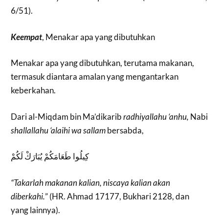
6/51).
Keempat
, Menakar apa yang dibutuhkan
Menakar apa yang dibutuhkan, terutama makanan,
termasuk diantara amalan yang mengantarkan
keberkahan.
Dari al-Miqdam bin Ma’dikarib
radhiyallahu ‘anhu,
Nabi
shallallahu ‘alaihi wa sallam
bersabda,
كِيلُوا طَعَامَكُمْ يُبَارَكْ لَكُمْ
“Takarlah makanan kalian, niscaya kalian akan
diberkahi.
” (HR. Ahmad 17177, Bukhari 2128, dan
yang lainnya).