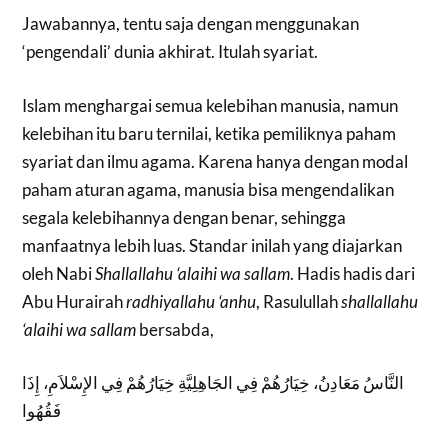
Jawabannya, tentu saja dengan menggunakan
‘pengendali’ dunia akhirat. Itulah syariat.
Islam menghargai semua kelebihan manusia, namun
kelebihan itu baru ternilai, ketika pemiliknya paham
syariat dan ilmu agama. Karena hanya dengan modal
paham aturan agama, manusia bisa mengendalikan
segala kelebihannya dengan benar, sehingga
manfaatnya lebih luas. Standar inilah yang diajarkan
oleh Nabi
Shallallahu ‘alaihi wa sallam
. Hadis hadis dari
Abu Hurairah
radhiyallahu ‘anhu
, Rasulullah
shallallahu
‘alaihi wa sallam
bersabda,
النَّاسُ مَعَادِنُ، خِيَارُهُمْ فِي الجَاهِلِيَّةِ خِيَارُهُمْ فِي الإِسْلاَمِ، إِذَا
فَقُهُوا