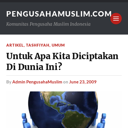
PENGUSAHAMUSLIM.COM
Komunitas Pengusaha Muslim Indonesia
ARTIKEL
,
TASHFIYAH
,
UMUM
Untuk Apa Kita Diciptakan
Di Dunia Ini?
by
Admin PengusahaMuslim
on
June 23, 2009