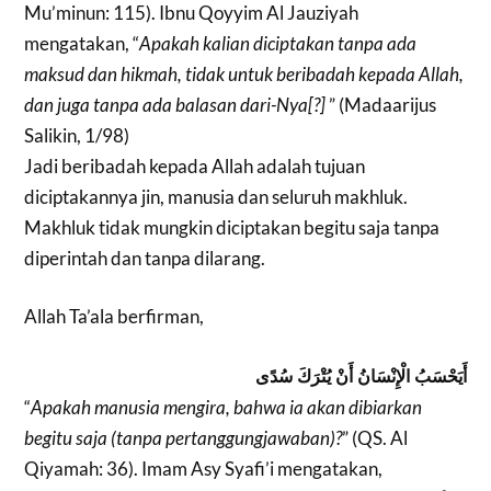
Mu’minun: 115). Ibnu Qoyyim Al Jauziyah
mengatakan, “
Apakah kalian diciptakan tanpa ada
maksud dan hikmah, tidak untuk beribadah kepada Allah,
dan juga tanpa ada balasan dari-Nya[?]
” (Madaarijus
Salikin, 1/98)
Jadi berib
adah kepada Allah adalah tujuan
diciptakannya jin, manusia dan seluruh makhluk.
Makhluk tidak mungkin diciptakan begitu saja tanpa
diperintah dan tanpa dilarang.
Allah Ta’ala berfirman,
أَيَحْسَبُ الْإِنْسَانُ أَنْ يُتْرَكَ سُدًى
“
Apakah manusia mengira, bahwa ia akan dibiarkan
begitu saja (tanpa pertanggungjawaban)?
” (QS. Al
Qiyamah: 36). Imam Asy Syafi’i mengatakan,