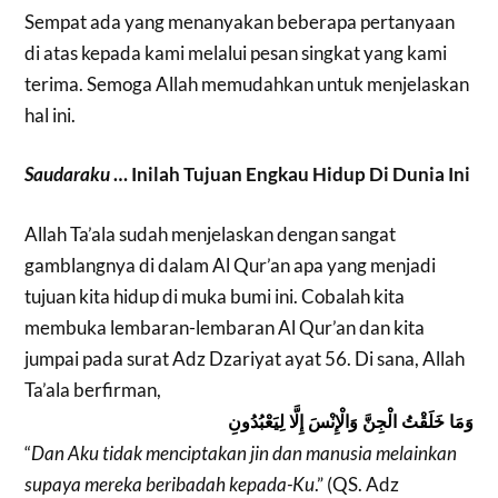
Sempat ada yang menanyakan beberapa pertanyaan
di atas kepada kami melalui pesan singkat yang kami
terima. Semoga Allah memudahkan untuk menjelaskan
hal ini.
Saudaraku
… Inilah Tujuan Engkau Hidup Di Dunia Ini
Allah
Ta’ala sudah menjelaskan dengan sangat
gamblangnya di dalam Al Qur’an apa yang menjadi
tujuan kita hidup di muka bumi ini. Cobalah kita
membuka lembaran-lembaran Al Qur’an dan kita
jumpai pada surat Adz Dzariyat ayat 56. Di sana, Allah
Ta’ala berfirman,
وَمَا خَلَقْتُ الْجِنَّ وَالْإِنْسَ إِلَّا لِيَعْبُدُونِ
“
Dan Aku tidak menciptakan jin dan manusia melainkan
supaya mereka beribadah kepada-Ku
.” (QS. Adz