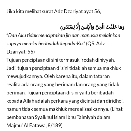
Jika kita melihat surat Adz Dzariyat ayat 56,
وَمَا خَلَقْتُ الْجِنَّ وَالْإِنْسَ إِلَّا لِيَعْبُدُونِ
“
Dan Aku tidak menciptakan jin dan manusia melainkan
supaya mereka beribadah kepada-Ku
.” (QS. Adz
Dzariyat: 56)
Tujuan penciptaan
di sini termasuk irodah diniyyah.
Jadi, tujuan penciptaan di sini tidaklah semua makhluk
mewujudkannya. Oleh karena itu, dalam tataran
realita ada orang yang beriman dan orang yang tidak
beriman. Tujuan penciptaan di sini yaitu beribadah
kepada Allah adalah perkara yang dicintai dan diridhoi,
namun tidak semua makhluk merealisasikannya. (Lihat
pembahasan Syaikhul Islam Ibnu Taimiyah dalam
Majmu’ Al Fatawa, 8/189)