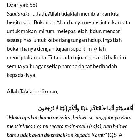
Dzariyat: 56
)
Saudaraku
… Jadi, Allah tidaklah membiarkan kita
begitu saja. Bukanlah Allah hanya memerintahkan kita
untuk makan, minum, melepas lelah, tidur, mencari
sesuap nasi untuk keberlangsungan hidup. Ingatlah,
bukan hanya dengan tujuan seperti ini Allah
menciptakan kita. Tetapi ada tujuan besar di balik itu
semua yaitu agar setiap hamba dapat beribadah
kepada-Nya.
Allah Ta’ala berfirman,
أَفَحَسِبْتُمْ أَنَّمَا خَلَقْنَاكُمْ عَبَثًا وَأَنَّكُمْ إِلَيْنَا لَا تُرْجَعُونَ
“
Maka apakah kamu mengira, bahwa sesungguhnya Kami
menciptakan kamu secara main-main (saja), dan bahwa
kamu tidak akan dikembalikan kepada Kami?
” (QS. Al