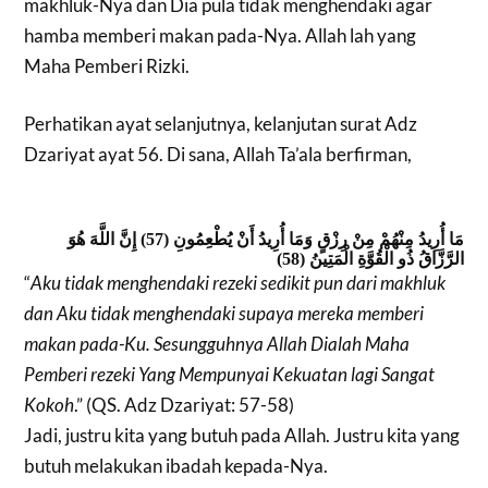
makhluk-Nya dan Dia pula tidak menghendaki agar
hamba memberi makan pada-Nya. Allah lah yang
Maha Pemberi Rizki.
Perhatikan ayat selanjutnya, kelanjutan surat Adz
Dzariyat ayat 56. Di sana, Allah Ta’ala berfirman,
إِنَّ اللَّهَ هُوَ
(57)
مَا أُرِيدُ مِنْهُمْ مِنْ رِزْقٍ وَمَا أُرِيدُ أَنْ يُطْعِمُونِ
(58)
الرَّزَّاقُ ذُو الْقُوَّةِ الْمَتِينُ
“
Aku tidak menghendaki rezeki sedikit pun dari makhluk
dan Aku tidak menghendaki supaya mereka memberi
makan pada-Ku. Sesungguhnya Allah Dialah Maha
Pemberi rezeki Yang Mempunyai Kekuatan lagi Sangat
Kokoh
.” (QS. Adz Dzariyat: 57-58)
Jadi, ju
stru kita yang butuh pada Allah. Justru kita yang
butuh melakukan ibadah kepada-Nya.