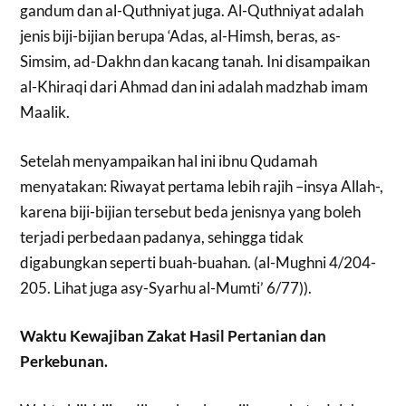
gandum dan al-Quthniyat juga. Al-Quthniyat adalah
jenis biji-bijian berupa ‘Adas, al-Himsh, beras, as-
Simsim, ad-Dakhn dan kacang tanah. Ini disampaikan
al-Khiraqi dari Ahmad dan ini adalah madzhab imam
Maalik.
Setelah menyampaikan hal ini ibnu Qudamah
menyatakan: Riwayat pertama lebih rajih –insya Allah-,
karena biji-bijian tersebut beda jenisnya yang boleh
terjadi perbedaan padanya, sehingga tidak
digabungkan seperti buah-buahan. (al-Mughni 4/204-
205. Lihat juga asy-Syarhu al-Mumti’ 6/77)).
Waktu Kewajiban Zakat Hasil Pertanian dan
Perkebunan.