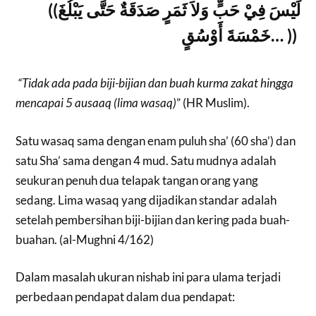
((
لَيْسَ فِيْ حَبٍّ وَلاَ ثَمَرٍ صَدَقَةٌ حَتَّى يَبْلُغَ
خَمْسَةَ أَوْسُقٍ…
))
“Tidak ada pada biji-bijian dan buah kurma zakat hingga
mencapai 5 ausaaq (lima wasaq)
” (HR Muslim).
Satu wasaq sama dengan enam puluh sha’ (60 sha’) dan
satu Sha’ sama dengan 4 mud. Satu mudnya adalah
seukuran penuh dua telapak tangan orang yang
sedang. Lima wasaq yang dijadikan standar adalah
setelah pembersihan biji-bijian dan kering pada buah-
buahan. (al-Mughni 4/162)
Dalam masalah ukuran nishab ini para ulama terjadi
perbedaan pendapat dalam dua pendapat: