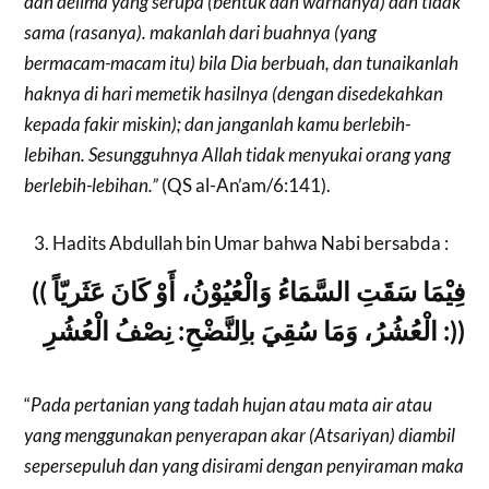
dan delima yang serupa (bentuk dan warnanya) dan tidak
sama (rasanya). makanlah dari buahnya (yang
bermacam-macam itu) bila Dia berbuah, dan tunaikanlah
haknya di hari memetik hasilnya (dengan disedekahkan
kepada fakir miskin); dan janganlah kamu berlebih-
lebihan. Sesungguhnya Allah tidak menyukai orang yang
berlebih-lebihan.”
(QS al-An’am/6:141).
Hadits Abdullah bin Umar bahwa Nabi bersabda :
(( فِيْمَا سَقَتِ السَّمَاءُ وَالْعُيُوْنُ، أَوْ كَانَ عَثَريّاً
: الْعُشُرُ، وَمَا سُقِيَ باِلنَّضْحِ: نِصْفُ الْعُشُرِ))
“
Pada pertanian yang tadah hujan atau mata air atau
yang menggunakan penyerapan akar (Atsariyan) diambil
sepersepuluh dan yang disirami dengan penyiraman maka