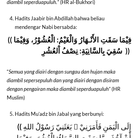
diambil seperduapuluh.
” (HR al-Bukhori)
Hadits Jaabir bin Abdillah bahwa beliau
mendengar Nabi bersabda:
(( فِيْمَا سَقَتِ الأَنْـهَارُ وَالْغَيْمُ: الْعُشُوْرُ، وَفِيْمَا
سُقِيَ بِالسَّانِيَةِ: نِصْفُ اْلعُشُرِ ))
“
Semua yang diairi dengan sungau dan hujan maka
diambil sepersepuluh dan yang diairi dengan disiram
dengan pengairan maka diambil seperduapuluh
” (HR
Muslim)
Hadits Mu’adz bin Jabal yang berbunyi:
((
بَعَثَنِيّ رَسُوْلُ اللهِ  إِلَى الْيَمَنِ فَأَمَرَنِيْ
أَنْ آخُذَ مِمَّا سَقَتِ السَّمَاءُ: الْعُشُرَ، وَفِيْمَا