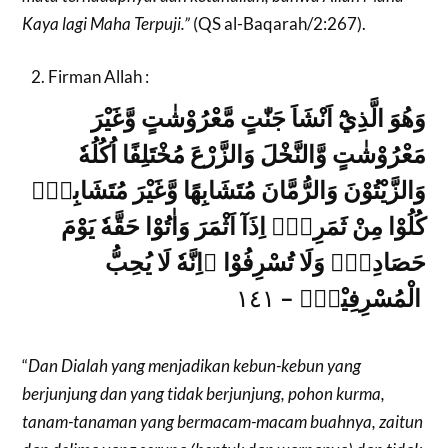
Kaya lagi Maha Terpuji.”
(QS al-Baqarah/2:267).
Firman Allah :
وَهُوَ الَّذِيْٓ اَنْشَاَ جَنّٰتٍ مَّعْرُوْشٰتٍ وَّغَيْرَ
مَعْرُوْشٰتٍ وَّالنَّخْلَ وَالزَّرْعَ مُخْتَلِفًا اُكُلُهٗ
وَالزَّيْتُوْنَ وَالرُّمَّانَ مُتَشَابِهًا وَّغَيْرَ مُتَشَابِهٍۗ
كُلُوْا مِنْ ثَمَرِهٖٓ اِذَآ اَثْمَرَ وَاٰتُوْا حَقَّهٗ يَوْمَ
حَصَادِهٖۖ وَلَا تُسْرِفُوْا ۗاِنَّهٗ لَا يُحِبُّ
الْمُسْرِفِيْنَۙ –
١٤١
“
Dan Dialah yang menjadikan kebun-kebun yang
berjunjung dan yang tidak berjunjung, pohon kurma,
tanam-tanaman yang bermacam-macam buahnya, zaitun