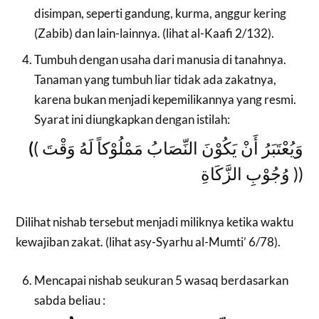
disimpan, seperti gandung, kurma, anggur kering
(Zabib) dan lain-lainnya. (lihat al-Kaafi 2/132).
Tumbuh dengan usaha dari manusia di tanahnya.
Tanaman yang tumbuh liar tidak ada zakatnya,
karena bukan menjadi kepemilikannya yang resmi.
Syarat ini diungkapkan dengan istilah:
(
( وَيُعْتَبَرُ أَنْ يَكُوْنَ النِّصَابُ مَمْلُوْكاً لَهُ وَقْتَ
وُجُوْبِ الزَّكَاةِ ))
Dilihat nishab tersebut menjadi miliknya ketika waktu
kewajiban zakat. (lihat asy-Syarhu al-Mumti’ 6/78).
Mencapai nishab seukuran 5 wasaq berdasarkan
sabda beliau :