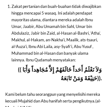
Zakat pertanian dan buah-buahan tidak diwajibkan
hingga mencapai 5 wasaq. Ini adalah pendapat
mayoritas ulama, diantara mereka adalah Ibnu
Umar, Jaabir, Abu Umamah bin Sahl, Umar bin
Abdulaziz, Jabir bin Zaid, al-Hasan al-Bashri, ‘Atha’,
Makhul, al-Hakam, an-Nakha’i, Maalik, ats-tsauri,
al-‘Auza’i, Ibnu Abi Laila, asy-Syafi’i, Abu Yusuf ,
Muhammad bin al-Hasan dan banyak ulama
lainnya. Ibnu Qudamah menyatakan:
((
وَلاَ نَعْلَمُ أَحَداً خَالَفَهُمْ إِلاَّ مُجَاهِداً وَأَبَا
حَنِيْفَةَ وَمَنْ تَابَعَهُ
))
.
Kami belum tahu seorangpun yang menyelisihi mereka
kecuali Mujahid dan Abu hanifah serta pengikutnya.(al-