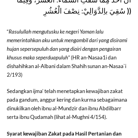
سُقِيَ باِلدَّوَالِيْ: نِصْفَ الْعُشُرِ
))
“
Rasulullah mengutusku ke negeri Yaman lalu
memerintahkan aku untuk mengambil dari yang disirami
hujan sepersepuluh dan yang diairi dengan pengairan
khusus maka seperduapuluh
” (HR an-Nasaa1i dan
dishahihkan al-Albani dalam Shahih sunan an-Nasaa`i
2/193)
Sedangkan ijma’ telah menetapkan kewajiban zakat
pada gandum, anggur kering dan kurma sebagaimana
dinukilkan oleh ibnu al-Mundzir dan ibnu Abdilbarr
serta ibnu Qudamah (lihat al-Mughni 4/154).
Syarat kewajiban Zakat pada Hasil Pertanian dan