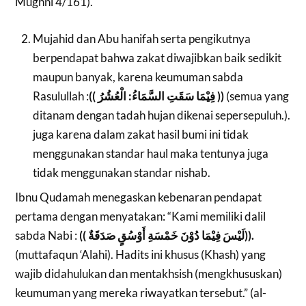
Mughni 4/161).
Mujahid dan Abu hanifah serta pengikutnya
berpendapat bahwa zakat diwajibkan baik sedikit
maupun banyak, karena keumuman sabda
Rasulullah :
(( فِيْمَا سَقَتِ السَّمَاءُ: الْعُشُرُ ))
(semua yang
ditanam dengan tadah hujan dikenai sepersepuluh.).
juga karena dalam zakat hasil bumi ini tidak
menggunakan standar haul maka tentunya juga
tidak menggunakan standar nishab.
Ibnu Qudamah menegaskan kebenaran pendapat
pertama dengan menyatakan: “Kami memiliki dalil
sabda Nabi :
((
لَيْسَ فِيْمَا دُوْنَ خَمْسَةِ أَوْسُقٍ صَدَقَةٌ
))
.
(muttafaqun ‘Alahi). Hadits ini khusus (Khash) yang
wajib didahulukan dan mentakhsish (mengkhususkan)
keumuman yang mereka riwayatkan tersebut.” (al-