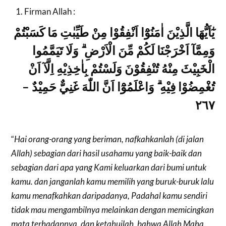
Firman Allah :
يٰٓاَيُّهَا الَّذِيْنَ اٰمَنُوْٓا اَنْفِقُوْا مِنْ طَيِّبٰتِ مَا كَسَبْتُمْ
وَمِمَّآ اَخْرَجْنَا لَكُمْ مِّنَ الْاَرْضِ ۗ وَلَا تَيَمَّمُوا
الْخَبِيْثَ مِنْهُ تُنْفِقُوْنَ وَلَسْتُمْ بِاٰخِذِيْهِ اِلَّآ اَنْ
تُغْمِضُوْا فِيْهِ ۗ وَاعْلَمُوْٓا اَنَّ اللّٰهَ غَنِيٌّ حَمِيْدٌ –
٢٦٧
“
Hai orang-orang yang beriman, nafkahkanlah (di jalan
Allah) sebagian dari hasil usahamu yang baik-baik dan
sebagian dari apa yang Kami keluarkan dari bumi untuk
kamu. dan janganlah kamu memilih yang buruk-buruk lalu
kamu menafkahkan daripadanya, Padahal kamu sendiri
tidak mau mengambilnya melainkan dengan memicingkan
mata terhadapnya. dan ketahuilah, bahwa Allah Maha