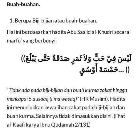
Buah-buahan.
Berupa Biji-bijian atau buah-buahan.
Hal ini berdasarkan hadits Abu Saa’id al-Khudri secara
marfu’ yang berbunyi:
((
لَيْسَ فِيْ حَبٍّ وَلاَ ثَمَرٍ صَدَقَةٌ حَتَّى يَبْلُغَ
خَمْسَةَ أَوْسُقٍ…
))
“
Tidak ada pada biji-bijian dan buah kurma zakat hingga
mencapai 5 ausaaq (lima wasaq)”
(HR Muslim). Hadits
ini menunjukkan kewajiban zakat pada biji-bijian dan
buah kurma. Selainnya tidak dimasukkan disini. (lihat
al-Kaafi karya Ibnu Qudamah 2/131)