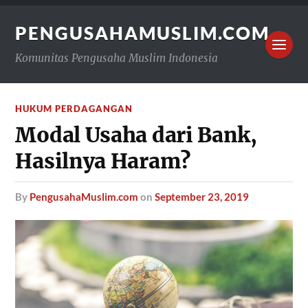
PENGUSAHAMUSLIM.COM
Komunitas Pengusaha Muslim Indonesia
HUKUM PERDAGANGAN
Modal Usaha dari Bank,
Hasilnya Haram?
by
PengusahaMuslim.com
on
September 23, 2019