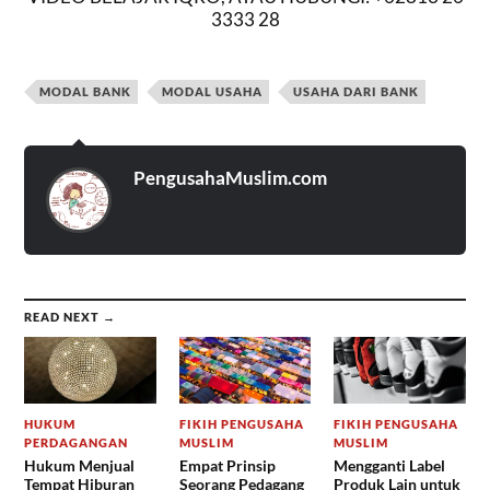
3333 28
MODAL BANK
MODAL USAHA
USAHA DARI BANK
PengusahaMuslim.com
READ NEXT →
HUKUM
FIKIH PENGUSAHA
FIKIH PENGUSAHA
PERDAGANGAN
MUSLIM
MUSLIM
Hukum Menjual
Empat Prinsip
Mengganti Label
Tempat Hiburan
Seorang Pedagang
Produk Lain untuk