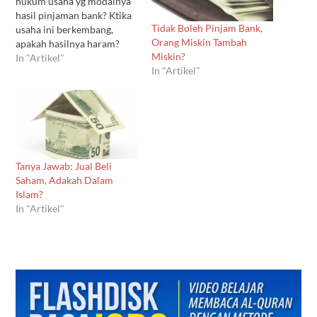
hukum usaha yg modalnya
hasil pinjaman bank? Ktika
Tidak Boleh Pinjam Bank,
usaha ini berkembang,
Orang Miskin Tambah
apakah hasilnya haram?
Miskin?
Termasuk rumah KPR bank,
In "Artikel"
In "Artikel"
apakah berarti rumah itu
haram? Jawab: Bismillah
was shalatu was salamu ‘ala
Rasulillah, amma ba’du,
Pertama, kita perlu
memahami pengertian
harta riba Riba secara
Tanya Jawab: Jual Beli
bahasa artinya tumbuh.
Saham, Adakah Dalam
Allah berfirman…
Islam?
In "Artikel"