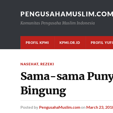
PENGUSAHAMUSLIM.CO
Komunitas Pengusaha Muslim Indonesia
PROFIL KPMI
KPMI.OR.ID
PROFIL YUF
NASEHAT
,
REZEKI
Sama-sama Puny
Bingung
Posted
by
PengusahaMuslim.com
on
March 23, 201