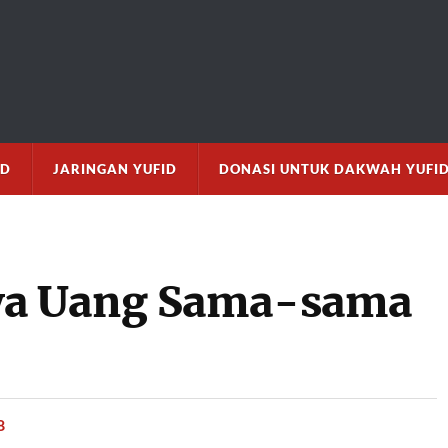
M
ID
JARINGAN YUFID
DONASI UNTUK DAKWAH YUFI
a Uang Sama-sama
8