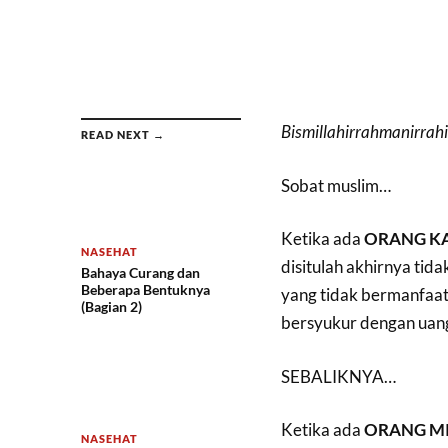
Bismillahirrahmanirrah
READ NEXT →
Sobat muslim…
Ketika ada
ORANG K
NASEHAT
disitulah akhirnya tid
Bahaya Curang dan
Beberapa Bentuknya
yang tidak bermanfaa
(Bagian 2)
bersyukur dengan uan
SEBALIKNYA…
Ketika ada
ORANG MI
NASEHAT