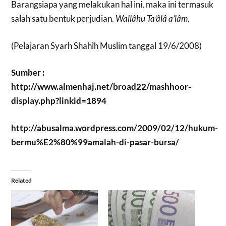
Barangsiapa yang melakukan hal ini, maka ini termasuk
salah satu bentuk perjudian.
Wallâhu Ta’âlâ a’lâm.
(Pelajaran Syarh Shahîh Muslim tanggal 19/6/2008)
Sumber :
http://www.almenhaj.net/broad22/mashhoor-
display.php?linkid=1894
http://abusalma.wordpress.com/2009/02/12/hukum-
bermu%E2%80%99amalah-di-pasar-bursa/
Related