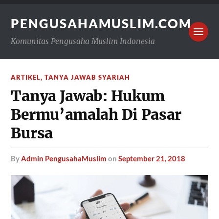
PENGUSAHAMUSLIM.COM
Komunitas Pengusaha Muslim Indonesia
ARTIKEL
,
TANYA JAWAB SYARIAH
Tanya Jawab: Hukum
Bermu’amalah Di Pasar
Bursa
by
Admin PengusahaMuslim
on
September 21, 2018