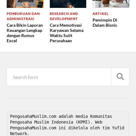
PEMBUKUAN DAN
RESEARCH AND
ARTIKEL
ADMINISTRASI
DEVELOPMENT
Pemimpin Di
Cara Bikin Laporan
Cara Memotivasi
Dalam Bisnis
Keuangan Lengkap
Karyawan Selama
dengan Rumus
Waktu Sulit
Excel
Perusahaan
PengusahaMuslim.com adalah media Komunitas 
Pengusaha Muslim Indonesia (KPMI). Web 
PengusahaMuslim.com ini dikelola oleh tim Yufid 
Network.