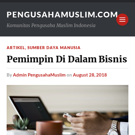
PENGUSAHAMUSLIM.COM
Komunitas Pengusaha Muslim Indonesia
ARTIKEL
,
SUMBER DAYA MANUSIA
Pemimpin Di Dalam Bisnis
by
Admin PengusahaMuslim
on
August 28, 2018