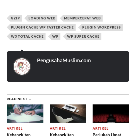
GZIP
LOADING WEB
MEMPERCEPAT WEB
PLUGIN CACHE WP FASTER CACHE
PLUGIN WORDPRESS
W3 TOTAL CACHE
WP
WP SUPER CACHE
PengusahaMuslim.com
READ NEXT →
ARTIKEL
ARTIKEL
ARTIKEL
Kebangkitan
Kebangkitan
Perlukah Umat