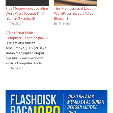
Tips Mempercepat Loading
Tips Mempercepat Loading
WordPress Secepat Kilat
WordPress Secepat Kilat
(Bagian 3 – Selesai)
(Bagian 1)
In "Artikel"
In "Artikel"
7 Tips Sehat Bikin
Komputer Cepat (bagian 3)
Dalam dua tulisan
sebelumnya, (1) & (2), saya
sudah menyajikan empat
tips untuk mempercepat
kinerja komputer Anda.
Sekarang waktunya untuk
In "Artikel"
membeberkan dua lagi
yang termasuk di dalamnya.
Di bagian inilah saya akan
mengungkap dua software
yang biasa saya gunakan
untuk menghilangkan
"kotoran-kotoran" yang
bisa memperlambat