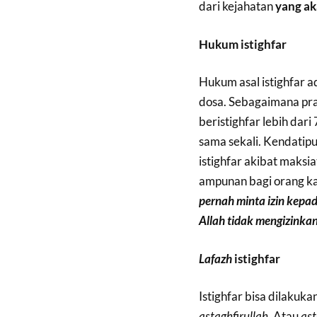
dari kejahatan
yang ak
Hukum istighfar
Hukum asal istighfar a
dosa. Sebagaimana pra
beristighfar lebih dari
sama sekali. Kendatipu
istighfar akibat maksi
ampunan bagi orang kaf
pernah
minta
izin
kepa
Allah
tidak
mengizinka
Lafazh
istighfar
Istighfar bisa dilakuk
astaghfirullah
. Atau
ast