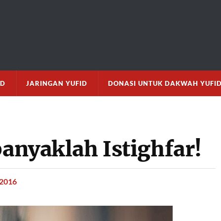
M
ID
JARINGAN YUFID
DONASI UNTUK DAKWAH YUFI
banyaklah Istighfar!
 2016