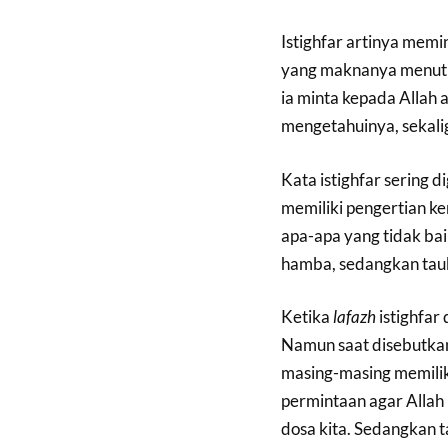
Istighfar artinya memi
yang maknanya menutup
ia minta kepada Allah 
mengetahuinya, sekalig
Kata istighfar sering
memiliki pengertian k
apa-apa yang tidak bai
hamba, sedangkan tau
Ketika
lafazh
istighfar
Namun saat disebutkan 
masing-masing memiliki
permintaan agar Allah 
dosa kita. Sedangkan t