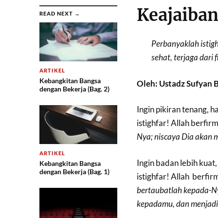
Keajaiban
READ NEXT →
Perbanyaklah istigh
sehat, terjaga dari 
ARTIKEL
Kebangkitan Bangsa
Oleh: Ustadz Sufyan 
dengan Bekerja (Bag. 2)
Ingin pikiran tenang, 
istighfar! Allah berfir
Nya
;
niscaya
Dia
akan
m
ARTIKEL
Ingin badan lebih kuat
Kebangkitan Bangsa
dengan Bekerja (Bag. 1)
istighfar! Allah berfir
bertaubatlah
kepada-N
kepadamu
,
dan
menjad