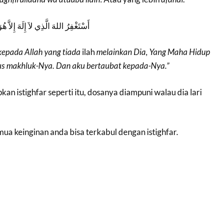
أَسْتَغْفِرُ اللهَ الَّذِي لاَ إِلَهَ إِلاَّ ه
kepada
Allah yang
tiada
ilah
melainkan
Dia
,
Yang
Maha
Hidup
us
makhluk-Nya
.
Dan
aku
bertaubat
kepada-Nya
.
”
n istighfar seperti itu, dosanya diampuni walau dia lari
mua keinginan anda bisa terkabul dengan istighfar.
!