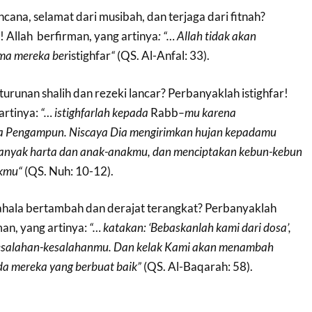
ncana, selamat dari musibah, dan terjaga dari fitnah?
! Allah berfirman, yang artinya
:
“…
Allah
tidak
akan
ma
mereka
ber
istighfar
“
(QS. Al-Anfal: 33).
turunan shalih dan rezeki lancar? Perbanyaklah istighfar!
artinya:
“…
istighfarlah
kepada
Rabb
–
mu
karena
a
Pengampun
.
Niscaya
Dia
mengirimkan
hujan
kepadamu
anyak
harta
dan
anak-anakmu
,
dan
menciptakan
kebun-kebun
kmu
“
(QS. Nuh: 10-12).
pahala bertambah dan derajat terangkat? Perbanyaklah
man, yang artinya:
“…
katakan
:
‘
Bebaskanlah
kami
dari
dosa
’
,
esalahan-kesalahanmu
.
Dan
kelak
Kami
akan
menambah
da
mereka
yang
berbuat
baik
”
(QS. Al-Baqarah: 58).