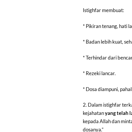
Istighfar membuat:
* Pikiran tenang, hati 
* Badan lebih kuat, se
* Terhindar dari bencan
* Rezeki lancar.
* Dosa diampuni, paha
2. Dalam istighfar ter
kejahatan
yang telah l
kepada Allah dan minta
dosanya.”