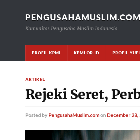
PENGUSAHAMUSLIM.CO
Komunitas Pengusaha Muslim Indonesia
PROFIL KPMI
KPMI.OR.ID
PROFIL YUF
ARTIKEL
Rejeki Seret, Per
Posted
by
PengusahaMuslim.com
on
December 28,