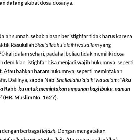
an datang
akibat dosa-dosanya.
dalah sunnah, sebab alasan beristighfar tidak harus karena
ktik Rasulullah
Shallallaahu ‘alaihi wa sallam
yang
 70 kali dalam sehari, padahal beliau tidak memiliki dosa
n demikian, istighfar bisa menjadi
wajib
hukumnya, seperti
at. Atau bahkan
haram
hukumnya, seperti memintakan
ir. Dalilnya, sabda Nabi
S
hallallahu ‘alaihi wa sallam
:
“
Aku
da
Rabb
-ku
untuk
memintakan
ampunan
bagi
ibuku
,
namun
n
”
(HR. Muslim
No.
1627)
.
an dengan berbagai
lafazh
. Dengan mengatakan
aghfirullaaha wa atuubu ilaih
. Atau yang lebih
afdhal: