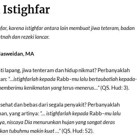
 Istighfar
far, karena istighfar antara lain membuat jiwa teteram, badan
fitnah dan rezeki lancar.
Basweidan, MA
hati lapang, jiwa tenteram dan hidup nikmat? Perbanyaklah
man:
“…
istighfarlah
kepada
Rabb
–
mu
lalu
bertaubatlah
kepada-
emberimu
kenikmatan
yang
terus-menerus
…”
(QS. Hud: 3).
, sehat dan bebas dari segala penyakit? Perbanyaklah
man, yang artinya:
“
… i
stighfarlah
kepada
Rabb
–
mu
lalu
ya
,
niscaya
Dia
menurunkan
hujan
yang
sangat
deras
ikan
tubuhmu
makin
kua
t …
“
(QS. Hud: 52).