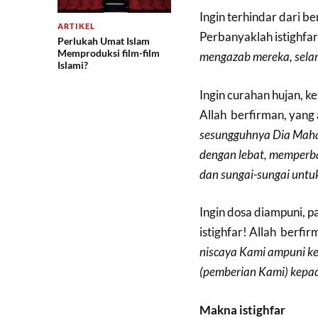
Ingin terhindar dari be
ARTIKEL
Perbanyaklah istighfar
Perlukah Umat Islam
Memproduksi film-film
mengazab
mereka
,
sela
Islami?
Ingin curahan hujan, ke
Allah berfirman, yang 
sesungguhnya
Dia
Mah
dengan
lebat
,
memperb
dan
sungai-sungai
untu
Ingin dosa diampuni, 
istighfar! Allah berfir
niscaya
Kami
ampuni
k
(
pemberian
Kami
)
kepa
Makna istighfar