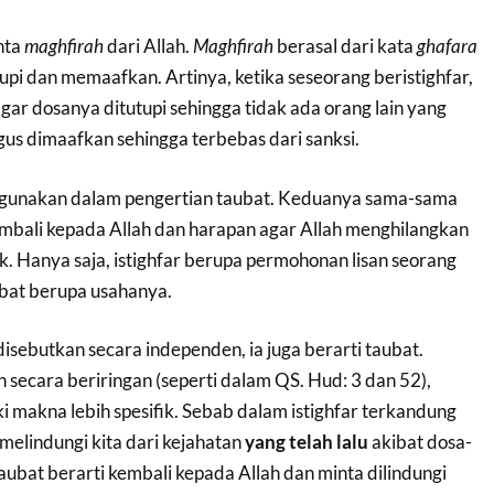
nta
maghfirah
dari Allah.
Maghfirah
berasal dari kata
ghafara
i dan memaafkan. Artinya, ketika seseorang beristighfar,
agar dosanya ditutupi sehingga tidak ada orang lain yang
us dimaafkan sehingga terbebas dari sanksi.
 digunakan dalam pengertian taubat. Keduanya sama-sama
embali kepada Allah dan harapan agar Allah menghilangkan
k. Hanya saja, istighfar berupa permohonan lisan seorang
bat berupa usahanya.
 disebutkan secara independen, ia juga berarti taubat.
secara beriringan (seperti dalam QS. Hud: 3 dan 52),
 makna lebih spesifik. Sebab dalam istighfar terkandung
melindungi kita dari kejahatan
yang telah lalu
akibat dosa-
aubat berarti kembali kepada Allah dan minta dilindungi