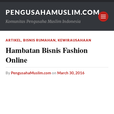
PENGUSAHAMUSLIM.COM
Komunitas Pengusaha Muslim Indonesia
ARTIKEL
,
BISNIS RUMAHAN
,
KEWIRAUSAHAAN
Hambatan Bisnis Fashion
Online
by
PengusahaMuslim.com
on
March 30, 2016