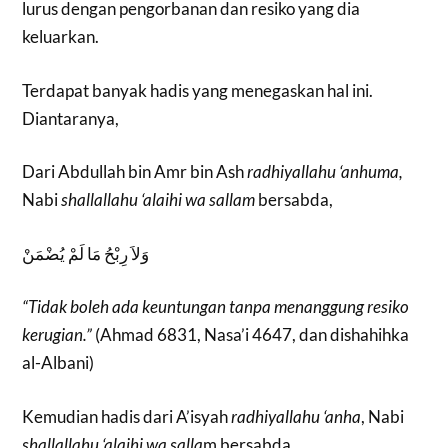
lurus dengan pengorbanan dan resiko yang dia
keluarkan.
Terdapat banyak hadis yang menegaskan hal ini.
Diantaranya,
Dari Abdullah bin Amr bin Ash
radhiyallahu ‘anhuma,
Nabi
shallallahu ‘alaihi wa sallam
bersabda,
وَلاَ رِبْحُ مَا لَمْ يُضْمَنْ
“Tidak boleh ada keuntungan tanpa menanggung resiko
kerugian.”
(Ahmad 6831, Nasa’i 4647, dan dishahihka
al-Albani)
Kemudian hadis dari A’isyah
radhiyallahu ‘anha
, Nabi
shallallahu ‘alaihi wa salla
m bersabda,