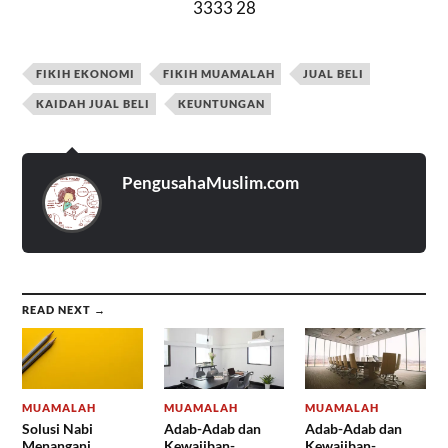
3333 28
FIKIH EKONOMI
FIKIH MUAMALAH
JUAL BELI
KAIDAH JUAL BELI
KEUNTUNGAN
PengusahaMuslim.com
READ NEXT →
MUAMALAH
MUAMALAH
MUAMALAH
Solusi Nabi
Adab-Adab dan
Adab-Adab dan
Menangani
Kewajiban-
Kewajiban-