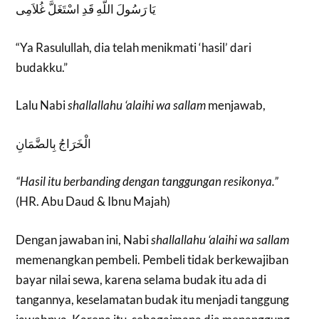
يَا رَسُولَ اللَّهِ قَدِ اسْتَغَلَّ غُلاَمِى
“Ya Rasulullah, dia telah menikmati ‘hasil’ dari
budakku.”
Lalu Nabi
shallallahu ‘alaihi wa sallam
menjawab,
الْخَرَاجُ بِالضَّمَانِ
“Hasil itu berbanding dengan tanggungan resikonya.”
(HR. Abu Daud & Ibnu Majah)
Dengan jawaban ini, Nabi
shallallahu ‘alaihi wa sallam
memenangkan pembeli. Pembeli tidak berkewajiban
bayar nilai sewa, karena selama budak itu ada di
tangannya, keselamatan budak itu menjadi tanggung