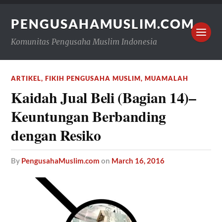
PENGUSAHAMUSLIM.COM
Komunitas Pengusaha Muslim Indonesia
ARTIKEL
,
FIKIH PENGUSAHA MUSLIM
,
MUAMALAH
Kaidah Jual Beli (Bagian 14)–
Keuntungan Berbanding
dengan Resiko
by
PengusahaMuslim.com
on
March 16, 2016