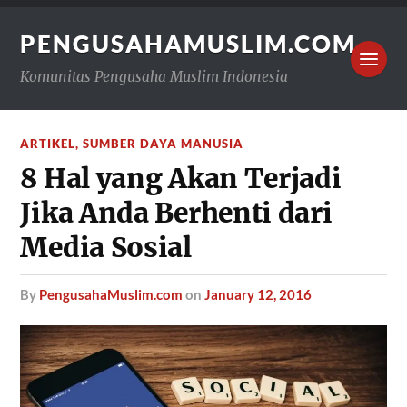
PENGUSAHAMUSLIM.COM
Komunitas Pengusaha Muslim Indonesia
ARTIKEL
,
SUMBER DAYA MANUSIA
8 Hal yang Akan Terjadi
Jika Anda Berhenti dari
Media Sosial
by
PengusahaMuslim.com
on
January 12, 2016