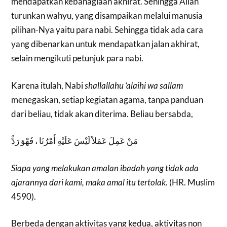
mendapatkan kebahagiaan akhirat. Sehingga Allah
turunkan wahyu, yang disampaikan melalui manusia
pilihan-Nya yaitu para nabi. Sehingga tidak ada cara
yang dibenarkan untuk mendapatkan jalan akhirat,
selain mengikuti petunjuk para nabi.
Karena itulah, Nabi
shallallahu ‘alaihi wa sallam
menegaskan, setiap kegiatan agama, tanpa panduan
dari beliau, tidak akan diterima. Beliau bersabda,
مَنْ عَمِلَ عَمَلاً لَيْسَ عَلَيْهِ أَمْرُنَا ، فَهْوَ رَدٌّ
Siapa yang melakukan amalan ibadah yang tidak ada
ajarannya dari kami, maka amal itu tertolak.
(HR. Muslim
4590).
Berbeda dengan aktivitas yang kedua, aktivitas non