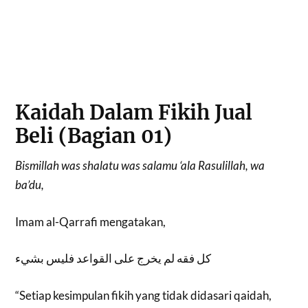
Kaidah Dalam Fikih Jual
Beli (Bagian 01)
Bismillah was shalatu was salamu ‘ala Rasulillah, wa
ba’du,
Imam al-Qarrafi mengatakan,
كل فقه لم يخرج على القواعد فليس بشيء
“Setiap kesimpulan fikih yang tidak didasari qaidah,