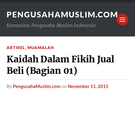
PENGUSAHAMUSLIM.COM
Komunitas Pengusaha Muslim Indonesia
ARTIKEL
,
MUAMALAH
Kaidah Dalam Fikih Jual
Beli (Bagian 01)
by
PengusahaMuslim.com
on
November 11, 2015