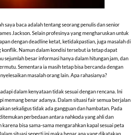
h saya baca adalah tentang seorang penulis dan senior
James Jackson. Selain profesinya yang mengharuskan untuk
pan dengan deadline ketat, ketidakpastian, juga masalah di
g konflik. Namun dalam kondisi tersebut ia tetap dapat
u sejumlah besar informasi hanya dalam hitungan jam, dan
bermutu. Sementara ia masih tetap bisa bercanda dengan
nyelesaikan masalah orang lain. Apa rahasianya?
hadapi dalam kenyataan tidak sesuai dengan rencana. Ini
tapi memang benar adanya. Dalam situasi fair semua berjalan
kan sekaligus tidak ada gangguan dan hambatan. Pada
ak ditemukan perbedaan antara nahkoda yang ahli dan
 karena bisa sama-sama mengarahkan kapal sesuai peta
Dalam situasi seperti ini maka benar apa yang dikatakan