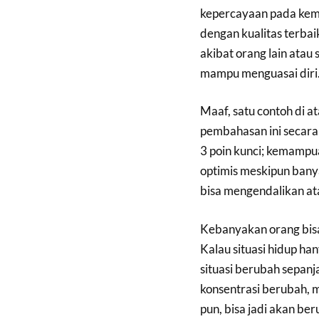
kepercayaan pada kema
dengan kualitas terbai
akibat orang lain atau
mampu menguasai diri
Maaf, satu contoh di a
pembahasan ini secara 
3 poin kunci; kemampu
optimis meskipun bany
bisa mengendalikan a
Kebanyakan orang bisa 
Kalau situasi hidup ha
situasi berubah sepanj
konsentrasi berubah, m
pun, bisa jadi akan be