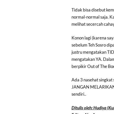
Tidak bisa disebut kem
normal-normal saja. 
melihat secercah cahay
Konon lagi (karena say
sebelum Teh Sosro dip
justru mengatakan TID
mengatakan YA. Dalam 
berpikir Out of The Bo
Ada 3 nasehat singka
JANGAN MELARIKAN DI
sendiri..
Ditulis oleh: Hudiya (K