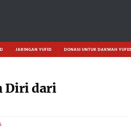
M
ID
JARINGAN YUFID
DONASI UNTUK DAKWAH YUFI
Diri dari
5