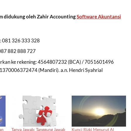
 didukung oleh Zahir Accounting
Software Akuntansi
 081 326 333 328
087 882 888 727
lurkan ke rekening: 4564807232 (BCA) / 7051601496
/ 1370006372474 (Mandiri). a.n. Hendri Syahrial
an
Tanya Jawab: Tanggung Jawab
Kunci Rizki Menurut Al