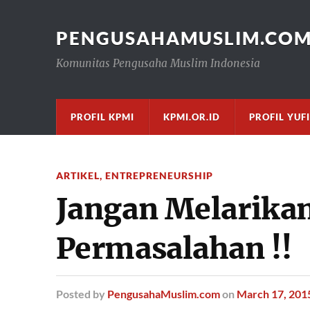
PENGUSAHAMUSLIM.CO
Komunitas Pengusaha Muslim Indonesia
PROFIL KPMI
KPMI.OR.ID
PROFIL YUF
ARTIKEL
,
ENTREPRENEURSHIP
Jangan Melarikan 
Permasalahan !!
Posted
by
PengusahaMuslim.com
on
March 17, 201