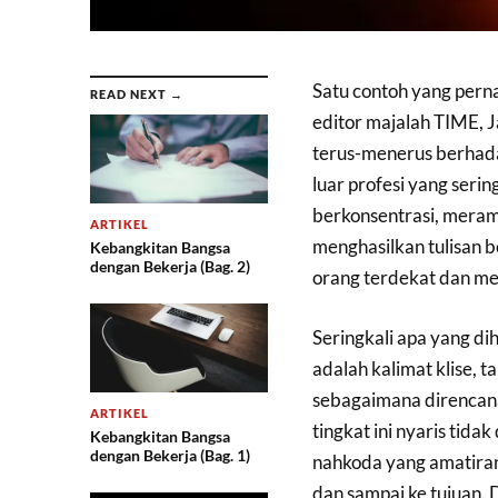
Satu contoh yang perna
READ NEXT →
editor majalah TIME, 
terus-menerus berhada
luar profesi yang serin
berkonsentrasi, meram
ARTIKEL
menghasilkan tulisan 
Kebangkitan Bangsa
dengan Bekerja (Bag. 2)
orang terdekat dan me
Seringkali apa yang di
adalah kalimat klise, 
sebagaimana direncana
ARTIKEL
tingkat ini nyaris tid
Kebangkitan Bangsa
dengan Bekerja (Bag. 1)
nahkoda yang amatiran
dan sampai ke tujuan. 