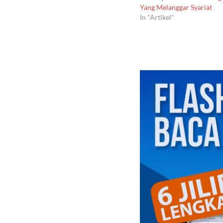
Yang Melanggar Syariat
In "Artikel"