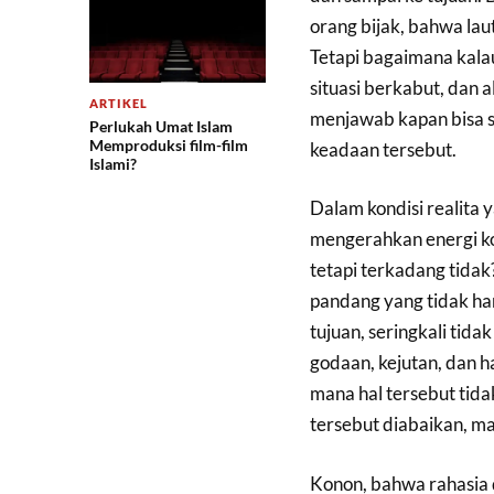
orang bijak, bahwa lau
Tetapi bagaimana kalau
situasi berkabut, dan al
ARTIKEL
menjawab kapan bisa sa
Perlukah Umat Islam
Memproduksi film-film
keadaan tersebut.
Islami?
Dalam kondisi realita 
mengerahkan energi kon
tetapi terkadang tidak?
pandang yang tidak han
tujuan, seringkali tidak
godaan, kejutan, dan h
mana hal tersebut tida
tersebut diabaikan, ma
Konon, bahwa rahasia d