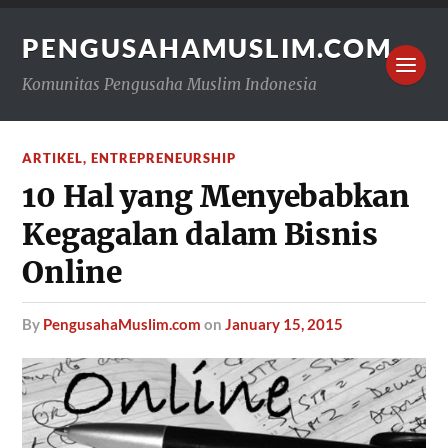
PENGUSAHAMUSLIM.COM
Komunitas Pengusaha Muslim Indonesia
ARTIKEL
,
ENTREPRENEURSHIP
10 Hal yang Menyebabkan
Kegagalan dalam Bisnis
Online
by
PengusahaMuslim.com
on
January 15, 2015