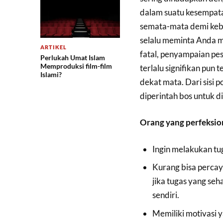
dalam suatu kesempatan
semata-mata demi keba
selalu meminta Anda m
ARTIKEL
fatal, penyampaian pes
Perlukah Umat Islam
Memproduksi film-film
terlalu signifikan pun 
Islami?
dekat mata. Dari sisi 
diperintah bos untuk 
Orang yang perfeksion
Ingin melakukan t
Kurang bisa percay
jika tugas yang seh
sendiri.
Memiliki motivasi 