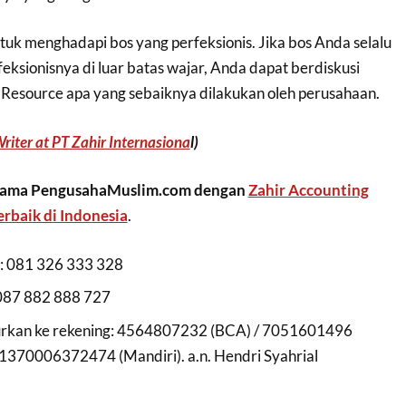
tuk menghadapi bos yang perfeksionis. Jika bos Anda selalu
eksionisnya di luar batas wajar, Anda dapat berdiskusi
esource apa yang sebaiknya dilakukan oleh perusahaan.
riter at PT Zahir Internasiona
l)
rja sama PengusahaMuslim.com dengan
Zahir Accounting
rbaik di Indonesia
.
 081 326 333 328
087 882 888 727
lurkan ke rekening: 4564807232 (BCA) / 7051601496
/ 1370006372474 (Mandiri). a.n. Hendri Syahrial