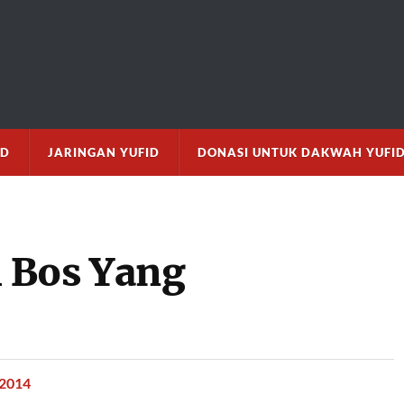
M
ID
JARINGAN YUFID
DONASI UNTUK DAKWAH YUFI
 Bos Yang
 2014