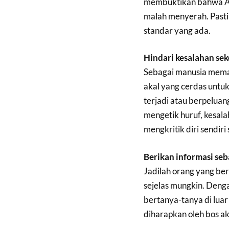
membuktikan bahwa An
malah menyerah. Past
standar yang ada.
Hindari kesalahan sek
Sebagai manusia meman
akal yang cerdas untu
terjadi atau berpelua
mengetik huruf, kesala
mengkritik diri sendiri
Berikan informasi se
Jadilah orang yang be
sejelas mungkin. Deng
bertanya-tanya di lua
diharapkan oleh bos a