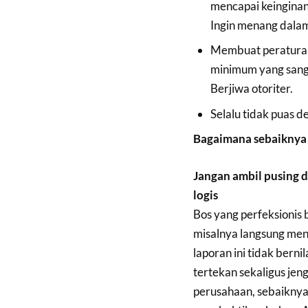
mencapai keingina
Ingin menang dalam
Membuat peraturan 
minimum yang sanga
Berjiwa otoriter.
Selalu tidak puas d
Bagaimana sebaiknya 
Jangan ambil pusing 
logis
Bos yang perfeksionis 
misalnya langsung men
laporan ini tidak bern
tertekan sekaligus je
perusahaan, sebaiknya 