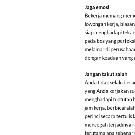
Jaga emosi
Bekerja memang memerl
lowongan kerja, biasa
siap menghadapi tekana
pada bos yang perfeksi
melamar di perusahaan 
dengan keadaan yang 
Jangan takut salah
Anda tidak selalu ber
yang Anda kerjakan su
menghadapi tuntutan b
jam kerja, berbicarala
perinci secara tertuli
mencegah terjadinya rev
terutama apa sebenarny