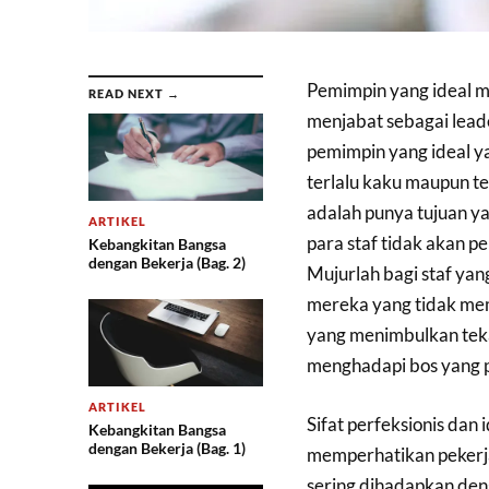
Pemimpin yang ideal m
READ NEXT →
menjabat sebagai leade
pemimpin yang ideal y
terlalu kaku maupun te
adalah punya tujuan y
ARTIKEL
para staf tidak akan 
Kebangkitan Bangsa
dengan Bekerja (Bag. 2)
Mujurlah bagi staf yan
mereka yang tidak me
yang menimbulkan tekan
menghadapi bos yang p
ARTIKEL
Sifat perfeksionis dan
Kebangkitan Bangsa
dengan Bekerja (Bag. 1)
memperhatikan pekerja
sering dihadapkan den