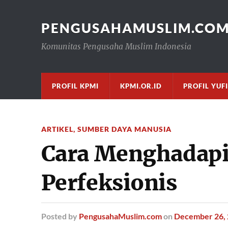
PENGUSAHAMUSLIM.CO
Komunitas Pengusaha Muslim Indonesia
PROFIL KPMI
KPMI.OR.ID
PROFIL YUF
ARTIKEL
,
SUMBER DAYA MANUSIA
Cara Menghadapi
Perfeksionis
Posted
by
PengusahaMuslim.com
on
December 26,