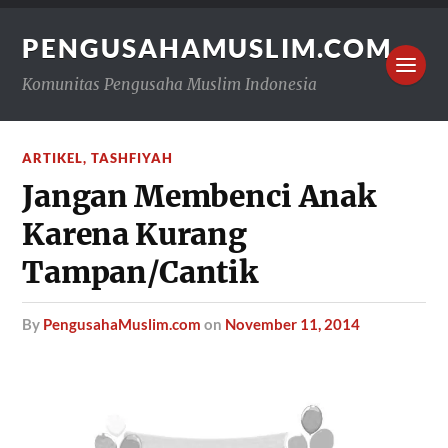
PENGUSAHAMUSLIM.COM
Komunitas Pengusaha Muslim Indonesia
ARTIKEL
,
TASHFIYAH
Jangan Membenci Anak
Karena Kurang
Tampan/Cantik
by
PengusahaMuslim.com
on
November 11, 2014