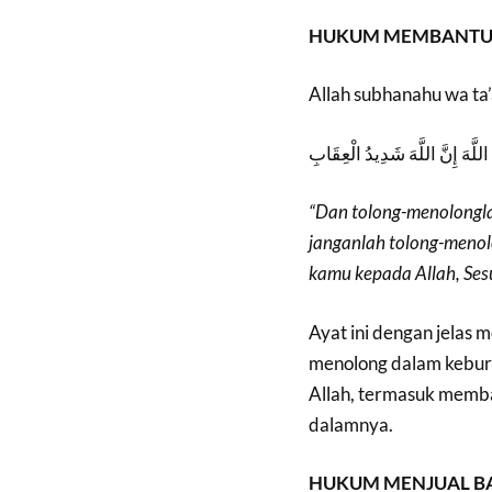
HUKUM MEMBANTU P
Allah subhanahu wa ta’
اللَّهَ إِنَّ اللَّهَ شَدِيدُ الْعِقَابِ
“Dan tolong-menolongla
janganlah tolong-menol
kamu kepada Allah, Ses
Ayat ini dengan jelas
menolong dalam keburu
Allah, termasuk memban
dalamnya.
HUKUM MENJUAL B