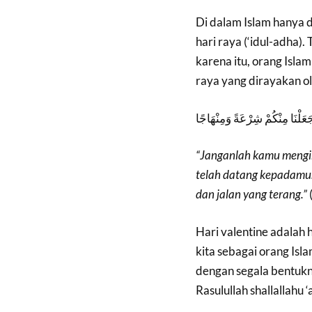
Di dalam Islam hanya di
hari raya (‘idul-adha).
karena itu, orang Isla
raya yang dirayakan ol
جَعَلْنَا مِنْكُمْ شِرْعَةً وَمِنْهَاجًا
“Janganlah kamu mengi
telah datang kepadamu.
dan jalan yang terang.”
Hari valentine adalah h
kita sebagai orang Isl
dengan segala bentukn
Rasulullah shallallahu 