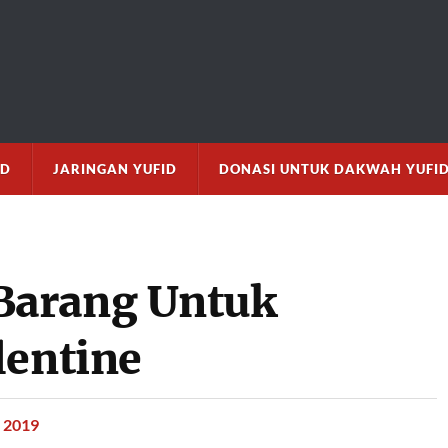
M
ID
JARINGAN YUFID
DONASI UNTUK DAKWAH YUFI
Barang Untuk
lentine
, 2019