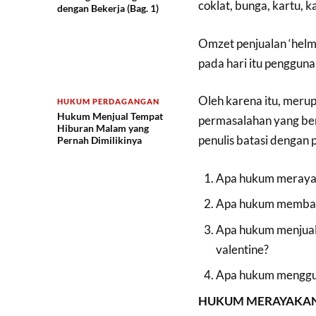
coklat, bunga, kartu, 
dengan Bekerja (Bag. 1)
Omzet penjualan ‘hel
pada hari itu penggun
Oleh karena itu, mer
HUKUM PERDAGANGAN
Hukum Menjual Tempat
permasalahan yang be
Hiburan Malam yang
penulis batasi dengan
Pernah Dimilikinya
Apa hukum merayak
Apa hukum memban
Apa hukum menjual
valentine?
Apa hukum menggun
HUKUM MERAYAKAN 