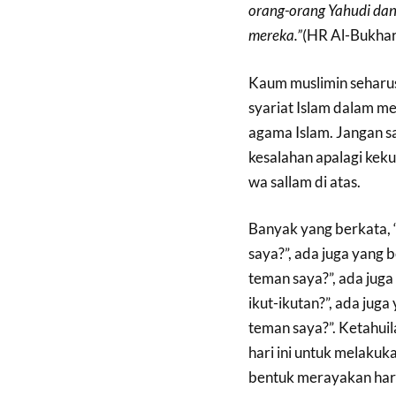
orang-orang Yahudi dan
mereka.”
(HR Al-Bukhar
Kaum muslimin seharu
syariat Islam dalam m
agama Islam. Jangan s
kesalahan apalagi kekuf
wa sallam di atas.
Banyak yang berkata,
saya?”, ada juga yang
teman saya?”, ada jug
ikut-ikutan?”, ada jug
teman saya?”. Ketahui
hari ini untuk melakuka
bentuk merayakan hari