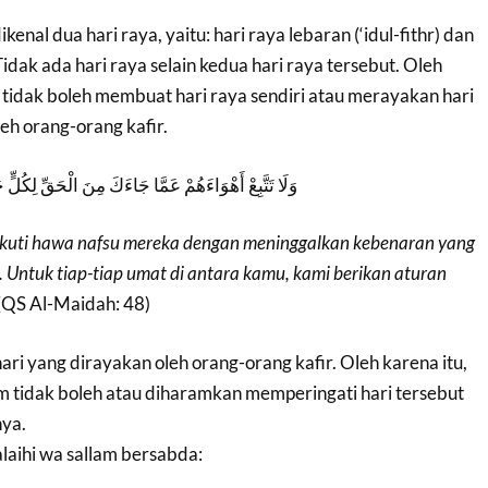
kenal dua hari raya, yaitu: hari raya lebaran (‘idul-fithr) dan
 Tidak ada hari raya selain kedua hari raya tersebut. Oleh
m tidak boleh membuat hari raya sendiri atau merayakan hari
eh orang-orang kafir.
وَلَا تَتَّبِعْ أَهْوَاءَهُمْ عَمَّا جَاءَكَ مِنَ الْحَقِّ لِكُلٍّ 
kuti hawa nafsu mereka dengan meninggalkan kebenaran yang
 Untuk tiap-tiap umat di antara kamu, kami berikan aturan
(QS Al-Maidah: 48)
ari yang dirayakan oleh orang-orang kafir. Oleh karena itu,
am tidak boleh atau diharamkan memperingati hari tersebut
ya.
‘alaihi wa sallam bersabda: