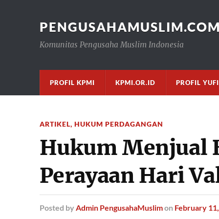
PENGUSAHAMUSLIM.CO
Komunitas Pengusaha Muslim Indonesia
PROFIL KPMI
KPMI.OR.ID
PROFIL YUF
ARTIKEL
,
HUKUM PERDAGANGAN
Hukum Menjual 
Perayaan Hari Va
Posted
by
Admin PengusahaMuslim
on
February 11