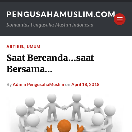
PENGUSAHAMUSLIM.COM
Komunitas Pengusaha Muslim Indonesia
ARTIKEL
,
UMUM
Saat Bercanda…saat
Bersama…
by
Admin PengusahaMuslim
on
April 18, 2018