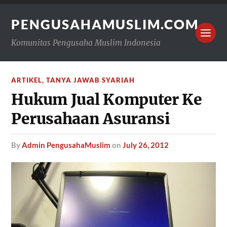
PENGUSAHAMUSLIM.COM
Komunitas Pengusaha Muslim Indonesia
ARTIKEL
,
TANYA JAWAB SYARIAH
Hukum Jual Komputer Ke
Perusahaan Asuransi
by
Admin PengusahaMuslim
on
July 26, 2012