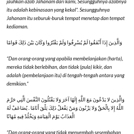
jauhkan azab Jahanam dari kami, Sesungguhnya azabnya
itu adalah kebinasaan yang kekal”. Sesungguhnya
Jahanam itu seburuk-buruk tempat menetap dan tempat
kediaman.
وَالَّذِينَ إِذَا أَنْفَقُوا لَمْ يُسْرِفُوا وَلَمْ يَقْتُرُوا وَكَانَ بَيْنَ ذَلِكَ قَوَامًا
“Dan orang-orang yang apabila membelanjakan (harta),
mereka tidak berlebihan, dan tidak (pula) kikir, dan
adalah (pembelanjaan itu) di tengah-tengah antara yang
demikian.”
وَالَّذِينَ لا يَدْعُونَ مَعَ اللَّهِ إِلَهًا آخَرَ وَلا يَقْتُلُونَ النَّفْسَ الَّتِي حَرَّمَ
اللَّهُ إِلا بِالْحَقِّ وَلا يَزْنُونَ وَمَنْ يَفْعَلْ ذَلِكَ يَلْقَ أَثَامًا . يُضَاعَفْ لَهُ
الْعَذَابُ يَوْمَ الْقِيَامَةِ وَيَخْلُدْ فِيهِ مُهَانًا
“Dan orang-orang yang tidak menyembah sesembahan