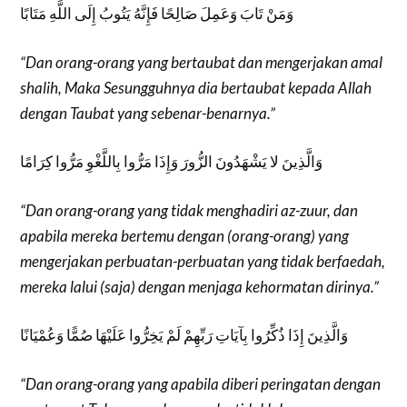
وَمَنْ تَابَ وَعَمِلَ صَالِحًا فَإِنَّهُ يَتُوبُ إِلَى اللَّهِ مَتَابًا
“Dan orang-orang yang bertaubat dan mengerjakan amal
shalih, Maka Sesungguhnya dia bertaubat kepada Allah
dengan Taubat yang sebenar-benarnya.”
وَالَّذِينَ لا يَشْهَدُونَ الزُّورَ وَإِذَا مَرُّوا بِاللَّغْوِ مَرُّوا كِرَامًا
“Dan orang-orang yang tidak menghadiri az-zuur, dan
apabila mereka bertemu dengan (orang-orang) yang
mengerjakan perbuatan-perbuatan yang tidak berfaedah,
mereka lalui (saja) dengan menjaga kehormatan dirinya.”
وَالَّذِينَ إِذَا ذُكِّرُوا بِآيَاتِ رَبِّهِمْ لَمْ يَخِرُّوا عَلَيْهَا صُمًّا وَعُمْيَانًا
“Dan orang-orang yang apabila diberi peringatan dengan