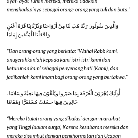
ayat- ayat Tuhan mereka, mereka tidaklah
menghadapinya sebagai orang- orang yang tuli dan buta.”
وَالَّذِينَ يَقُولُونَ رَبَّنَا هَبْ لَنَا مِنْ أَزْوَاجِنَا وَذُرِّيَّاتِنَا قُرَّةَ أَعْيُنٍ
وَاجْعَلْنَا لِلْمُتَّقِينَ إِمَامًا
“Dan orang-orang yang berkata: “Wahai Rabb kami,
anugerahkanlah kepada kami istri-istri kami dan
keturunan kami sebagai penyenang hati (Kami), dan
jadikanlah kami imam bagi orang-orang yang bertakwa.”
أُولَئِكَ يُجْزَوْنَ الْغُرْفَةَ بِمَا صَبَرُوا وَيُلَقَّوْنَ فِيهَا تَحِيَّةً وَسَلامًا .
خَالِدِينَ فِيهَا حَسُنَتْ مُسْتَقَرًّا وَمُقَامًا
“Mereka Itulah orang yang dibalasi dengan martabat
yang Tinggi (dalam surga) Karena kesabaran mereka dan
mereka disambut dengan penghormatan dan Ucapan