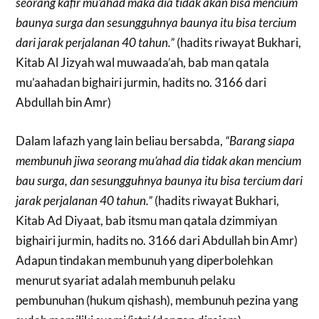
seorang kafir mu’ahad maka dia tidak akan bisa mencium
baunya surga dan sesungguhnya baunya itu bisa tercium
dari jarak perjalanan 40 tahun.”
(hadits riwayat Bukhari,
Kitab Al Jizyah wal muwaada’ah, bab man qatala
mu’aahadan bighairi jurmin, hadits no. 3166 dari
Abdullah bin Amr)
Dalam lafazh yang lain beliau bersabda,
“Barang siapa
membunuh jiwa seorang mu’ahad dia tidak akan mencium
bau surga, dan sesungguhnya baunya itu bisa tercium dari
jarak perjalanan 40 tahun.”
(hadits riwayat Bukhari,
Kitab Ad Diyaat, bab itsmu man qatala dzimmiyan
bighairi jurmin, hadits no. 3166 dari Abdullah bin Amr)
Adapun tindakan membunuh yang diperbolehkan
menurut syariat adalah membunuh pelaku
pembunuhan (hukum qishash), membunuh pezina yang