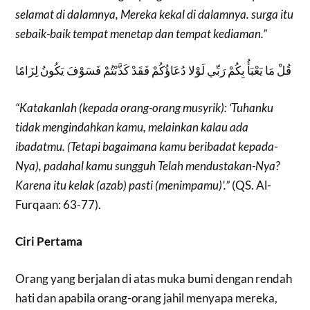
selamat di dalamnya, Mereka kekal di dalamnya. surga itu
sebaik-baik tempat menetap dan tempat kediaman.”
قُلْ مَا يَعْبَأُ بِكُمْ رَبِّي لَوْلا دُعَاؤُكُمْ فَقَدْ كَذَّبْتُمْ فَسَوْفَ يَكُونُ لِزَامًا
“Katakanlah (kepada orang-orang musyrik): ‘Tuhanku
tidak mengindahkan kamu, melainkan kalau ada
ibadatmu. (Tetapi bagaimana kamu beribadat kepada-
Nya), padahal kamu sungguh Telah mendustakan-Nya?
Karena itu kelak (azab) pasti (menimpamu)’.”
(QS. Al-
Furqaan: 63-77).
Ciri Pertama
Orang yang berjalan di atas muka bumi dengan rendah
hati dan apabila orang-orang jahil menyapa mereka,