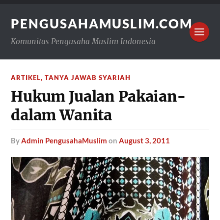
PENGUSAHAMUSLIM.COM
Komunitas Pengusaha Muslim Indonesia
ARTIKEL
,
TANYA JAWAB SYARIAH
Hukum Jualan Pakaian-
dalam Wanita
by
Admin PengusahaMuslim
on
August 3, 2011