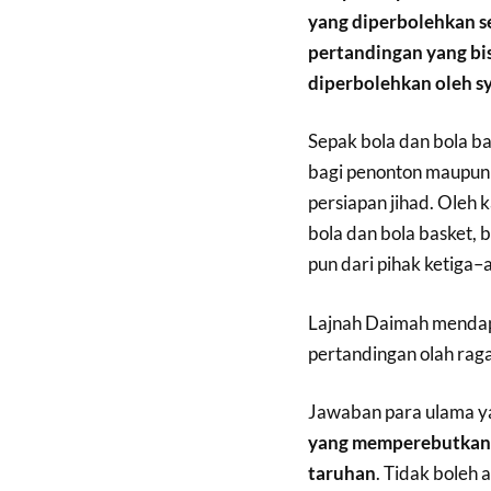
yang diperbolehkan se
pertandingan yang bi
diperbolehkan oleh sy
Sepak bola dan bola b
bagi penonton maupun 
persiapan jihad. Oleh 
bola dan bola basket, 
pun dari pihak ketiga–al
Lajnah Daimah mendap
pertandingan olah raga,
Jawaban para ulama ya
yang memperebutkan 
taruhan
. Tidak boleh