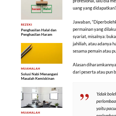
profesional, lalu dia 
uang yang didapatkan?
Jawaban, “Diperbolehk
REZEKI
permainan yang dilak
Penghasilan Halal dan
Penghasilan Haram
syariat, misalnya: buka
jahiliah, atau adanya 
sesama pemain atau pun 
Alasan diharamkannya 
MUAMALAH
dari peserta atau pun 
Solusi Nabi Menangani
Masalah Kemiskinan
‘tidak bol
perlombaan
yaitu pac
MUAMALAH
perlombaan