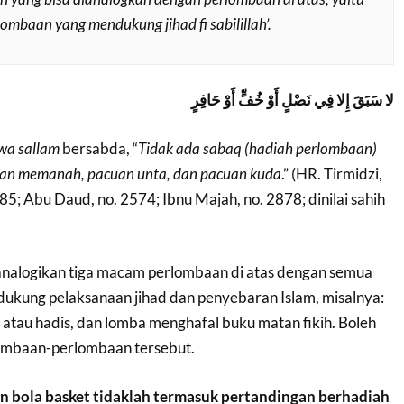
ombaan yang mendukung jihad fi sabilillah’.
لا سَبَقَ إِلا فِي نَصْلٍ أَوْ خُفٍّ أَوْ حَافِرٍ
 wa sallam
bersabda, “
Tidak ada sabaq (hadiah perlombaan)
aan memanah, pacuan unta, dan pacuan kuda
.” (HR. Tirmidzi,
85; Abu Daud, no. 2574; Ibnu Majah, no. 2878; dinilai sahih
nalogikan tiga macam perlombaan di atas dengan semua
kung pelaksanaan jihad dan penyebaran Islam, misalnya:
atau hadis, dan lomba menghafal buku matan fikih. Boleh
lombaan-perlombaan tersebut.
n bola basket tidaklah termasuk pertandingan berhadiah