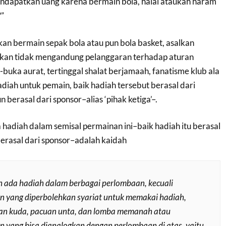
mendapatkan uang karena bermain bola, halal ataukah haram
”
an bermain sepak bola atau pun bola basket, asalkan
ukan tidak mengandung pelanggaran terhadap aturan
-buka aurat, tertinggal shalat berjamaah, fanatisme klub ala
hadiah untuk pemain, baik hadiah tersebut berasal dari
berasal dari sponsor–alias ‘pihak ketiga’–.
hadiah dalam semisal permainan ini–baik hadiah itu berasal
berasal dari sponsor–adalah kaidah
eh ada hadiah dalam berbagai perlombaan, kecuali
 yang diperbolehkan syariat untuk memakai hadiah,
uan kuda, pacuan unta, dan lomba memanah atau
 yang bisa dianalogkan dengan perlombaan di atas, yaitu