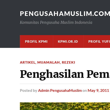
PENGUSAHAMUSLIM.CO
Komunitas Pengusaha Muslim Indonesia
PROFIL KPMI
KPMI.OR.ID
PROFIL YUF
ARTIKEL
,
MUAMALAH
,
REZEKI
Penghasilan Pem
Posted
by
Admin PengusahaMuslim
on
May 9, 2011