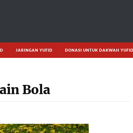
M
ID
JARINGAN YUFID
DONASI UNTUK DAKWAH YUFI
ain Bola