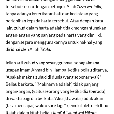
tersebut sesuai dengan petunjuk Allah
‘Azza wa Jalla,
tanpa adanya keterikatan hati dan kecintaan yang
berlebihan kepada harta tersebut. Atau dengan kata
lain, zuhud dalam harta adalah tidak menggantungkan
angan-angan yang panjang pada harta yang dimiliki,
dengan segera menggunakannya untuk hal-hal yang
diridhai oleh Allah
Ta’ala
.
Inilah arti zuhud yang sesungguhnya, sebagaimana
ucapan Imam Ahmad bin Hambal ketika beliau ditanya,
“Apakah makna zuhud di dunia (yang sebenarnya)?”
Beliau berkata, “(Maknanya adalah) tidak panjang
angan-angan, (yaitu) seorang yang ketika dia (berada)
di waktu pagi dia berkata, ‘Aku (khawatir) tidak akan
(bisa mencapai) waktu sore lagi.’” (Dinukil oleh oleh Ibnu
Rajab dalam kitab beliau
Jami’ul ‘Ulumi wal Hikam
,