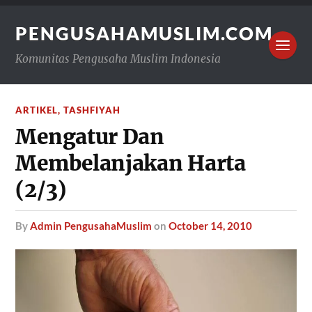
PENGUSAHAMUSLIM.COM
Komunitas Pengusaha Muslim Indonesia
ARTIKEL
,
TASHFIYAH
Mengatur Dan
Membelanjakan Harta
(2/3)
by
Admin PengusahaMuslim
on
October 14, 2010