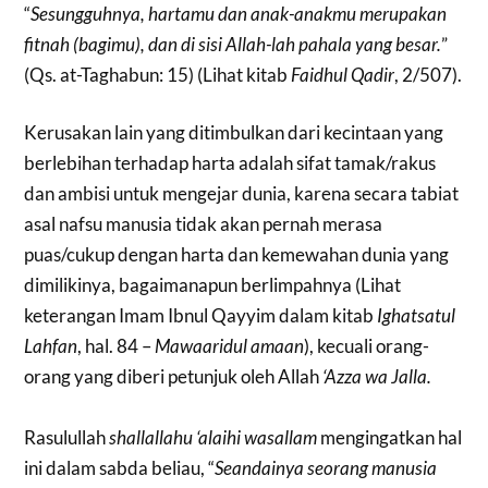
“
Sesungguhnya, hartamu dan anak-anakmu merupakan
fitnah (bagimu), dan di sisi Allah-lah pahala yang besar.
”
(Qs. at-Taghabun: 15) (Lihat kitab
Faidhul Qadir
, 2/507).
Kerusakan lain yang ditimbulkan dari kecintaan yang
berlebihan terhadap harta adalah sifat tamak/rakus
dan ambisi untuk mengejar dunia, karena secara tabiat
asal nafsu manusia tidak akan pernah merasa
puas/cukup dengan harta dan kemewahan dunia yang
dimilikinya, bagaimanapun berlimpahnya (Lihat
keterangan Imam Ibnul Qayyim dalam kitab
Ighatsatul
Lahfan
, hal. 84 –
Mawaaridul amaan
), kecuali orang-
orang yang diberi petunjuk oleh Allah
‘Azza wa Jalla.
Rasulullah
shallallahu ‘alaihi wasallam
mengingatkan hal
ini dalam sabda beliau, “
Seandainya seorang manusia