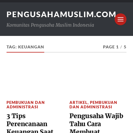
PENGUSAHAMUSLIM.COM
Komunitas Pengusaha Muslim Indonesia
TAG:
KEUANGAN
PAGE 1
/
5
PEMBUKUAN DAN
ARTIKEL
,
PEMBUKUAN
ADMINISTRASI
DAN ADMINISTRASI
3 Tips
Pengusaha Wajib
Perencanaan
Tahu Cara
Keuangan Saat
Membuat