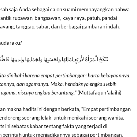
-sah saja Anda sebagai calon suami membayangkan bahwa
antik rupawan, bangsawan, kaya raya, patuh, pandai
yang, tanggap, sabar, dan berbagai gambaran indah.
audaraku?
تُنْكَحُ الْمَرْأَةُ لأَرْبَعٍ لِمَالِهَا وَلِحَسَبِهَا وَلِجَمَالِهَا وَلِدِينِهَا فَا
ita dinikahi karena empat pertimbangan: harta kekayaannya,
kannya, dan agamanya. Maka, hendaknya engkau lebih
ragama, niscaya engkau beruntung.”
(Muttafaqun ‘alaihi)
an makna hadits ini dengan berkata, “Empat pertimbangan
endorong seorang lelaki untuk menikahi seorang wanita.
s ini sebatas kabar tentang fakta yang terjadi di
 perintah untuk menjadikannya sebagai pertimbangan.