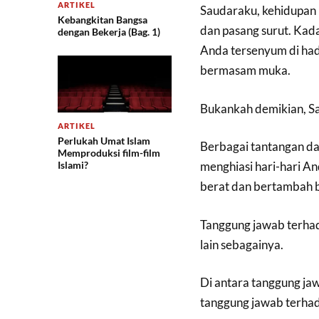
ARTIKEL
Saudaraku, kehidupan 
Kebangkitan Bangsa
dan pasang surut. Kad
dengan Bekerja (Bag. 1)
Anda tersenyum di ha
bermasam muka.
Bukankah demikian, S
ARTIKEL
Perlukah Umat Islam
Berbagai tantangan da
Memproduksi film-film
Islami?
menghiasi hari-hari A
berat dan bertambah b
Tanggung jawab terhada
lain sebagainya.
Di antara tanggung jaw
tanggung jawab terha