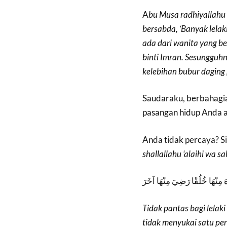
A
bu Musa radhiyallahu 
bersabda, ‘Banyak lela
ada dari wanita yang be
binti Imran. Sesungguhn
kelebihan bubur daging 
Saudaraku, berbahagi
pasangan hidup Anda a
Anda tidak percaya? 
shallallahu ‘alaihi wa sa
هَ مِنْهَا خُلُقًا رَضِيَ مِنْهَا آخَرَ
Tidak pantas bagi lelak
tidak menyukai satu per