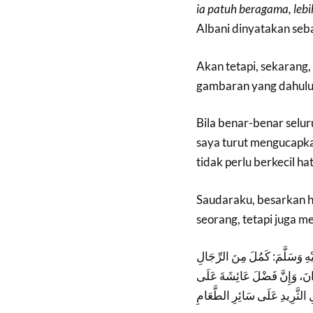
ia patuh beragama, leb
Albani dinyatakan seba
Akan tetapi, sekarang,
gambaran yang dahulu
Bila benar-benar selu
saya turut mengucapkan
tidak perlu berkecil ha
Saudaraku, besarkan h
seorang, tetapi juga 
ِ وَسَلَّمَ: كَمُلَ مِنَ الرِّجَالِ
ْرَانَ، وَإِنَّ فَضْلَ عَائِشَةَ عَلَى
 الثَّرِيدِ عَلَى سَائِرِ الطَّعَامِ