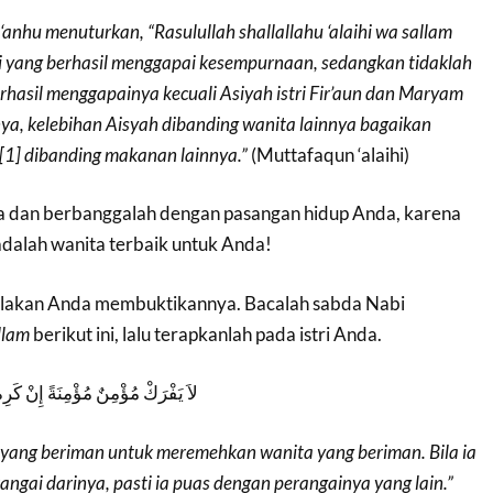
‘anhu menuturkan, “Rasulullah shallallahu ‘alaihi wa sallam
ki yang berhasil menggapai kesempurnaan, sedangkan tidaklah
rhasil menggapainya kecuali Asiyah istri Fir’aun dan Maryam
ya, kelebihan Aisyah dibanding wanita lainnya bagaikan
[1] dibanding makanan lainnya.”
(Muttafaqun ‘alaihi)
a dan berbanggalah dengan pasangan hidup Anda, karena
dalah wanita terbaik untuk Anda!
Silakan Anda membuktikannya. Bacalah sabda Nabi
llam
berikut ini, lalu terapkanlah pada istri Anda.
لاَ يَفْرَكْ مُؤْمِنٌ مُؤْمِنَةً إِنْ كَرِ
i yang beriman untuk meremehkan wanita yang beriman. Bila ia
angai darinya, pasti ia puas dengan perangainya yang lain.”