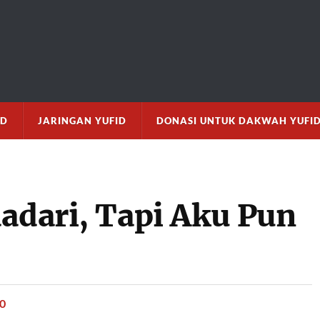
M
ID
JARINGAN YUFID
DONASI UNTUK DAKWAH YUFI
dadari, Tapi Aku Pun
10