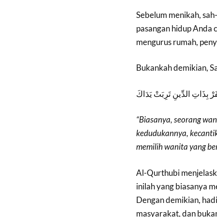
Sebelum menikah, sah
pasangan hidup Anda c
mengurus rumah, penya
Bukankah demikian, S
ظْفَرْ بِذَاتِ الدِّينِ تَرِبَتْ يَدَاكَ
“Biasanya, seorang wan
kedudukannya, kecanti
memilih wanita yang be
Al-Qurthubi menjelask
inilah yang biasanya m
Dengan demikian, hadit
masyarakat, dan bukan