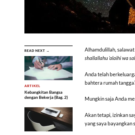
Alhamdulillah, salawa
READ NEXT →
shallallahu ‘alaihi wa sa
Anda telah berkeluar
bahtera rumah tangga
ARTIKEL
Kebangkitan Bangsa
dengan Bekerja (Bag. 2)
Mungkin saja Anda men
Akan tetapi, izinkan s
yang saya bayangkan 