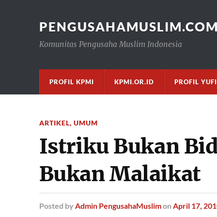
PENGUSAHAMUSLIM.CO
Komunitas Pengusaha Muslim Indonesia
PROFIL KPMI
KPMI.OR.ID
PROFIL YUF
ARTIKEL
,
UMUM
Istriku Bukan Bi
Bukan Malaikat
Posted
by
Admin PengusahaMuslim
on
April 17, 20