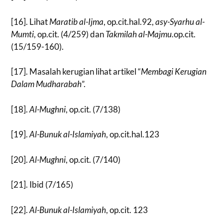
[16]. Lihat
Maratib al-Ijma
, op.cit.hal.92,
asy-Syarhu al-
Mumti
, op.cit. (4/259) dan
Takmilah al-Majmu
.op.cit.
(15/159-160).
[17]. Masalah kerugian lihat artikel “
Membagi Kerugian
Dalam Mudharabah
”.
[18].
Al-Mughni
, op.cit. (7/138)
[19].
Al-Bunuk al-Islamiyah
, op.cit.hal.123
[20].
Al-Mughni
, op.cit. (7/140)
[21]. Ibid (7/165)
[22].
Al-Bunuk al-Islamiyah
, op.cit. 123