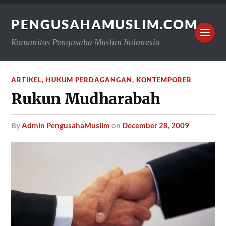
PENGUSAHAMUSLIM.COM
Komunitas Pengusaha Muslim Indonesia
ARTIKEL
,
HUKUM PERDAGANGAN
,
KONTEMPORER
Rukun Mudharabah
by
Admin PengusahaMuslim
on
December 28, 2009