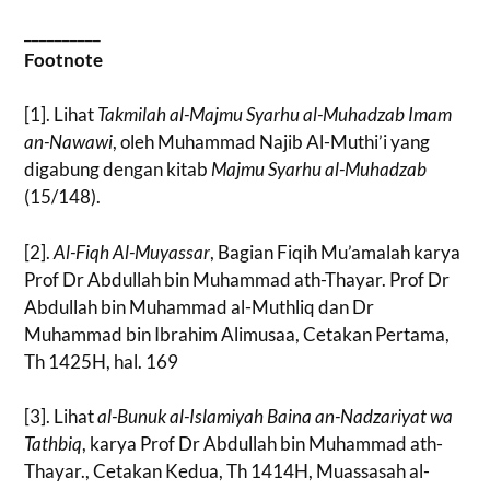
__________
Footnote
[1]. Lihat
Takmilah al-Majmu Syarhu al-Muhadzab Imam
an-Nawawi
, oleh Muhammad Najib Al-Muthi’i yang
digabung dengan kitab
Majmu Syarhu al-Muhadzab
(15/148).
[2].
Al-Fiqh Al-Muyassar
, Bagian Fiqih Mu’amalah karya
Prof Dr Abdullah bin Muhammad ath-Thayar. Prof Dr
Abdullah bin Muhammad al-Muthliq dan Dr
Muhammad bin Ibrahim Alimusaa, Cetakan Pertama,
Th 1425H, hal. 169
[3]. Lihat
al-Bunuk al-Islamiyah Baina an-Nadzariyat wa
Tathbiq
, karya Prof Dr Abdullah bin Muhammad ath-
Thayar., Cetakan Kedua, Th 1414H, Muassasah al-