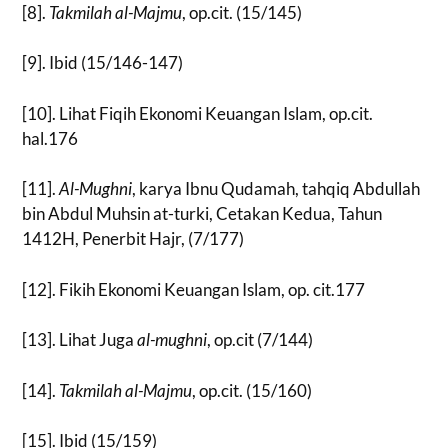
[8].
Takmilah al-Majmu
, op.cit. (15/145)
[9]. Ibid (15/146-147)
[10]. Lihat Fiqih Ekonomi Keuangan Islam, op.cit.
hal.176
[11].
Al-Mughni
, karya Ibnu Qudamah, tahqiq Abdullah
bin Abdul Muhsin at-turki, Cetakan Kedua, Tahun
1412H, Penerbit Hajr, (7/177)
[12]. Fikih Ekonomi Keuangan Islam, op. cit.177
[13]. Lihat Juga
al-mughni
, op.cit (7/144)
[14].
Takmilah al-Majmu
, op.cit. (15/160)
[15]. Ibid (15/159)