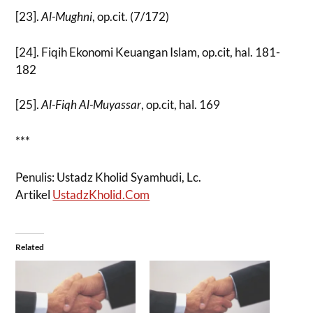
[23].
Al-Mughni
, op.cit. (7/172)
[24]. Fiqih Ekonomi Keuangan Islam, op.cit, hal. 181-
182
[25].
Al-Fiqh Al-Muyassar
, op.cit, hal. 169
***
Penulis: Ustadz Kholid Syamhudi, Lc.
Artikel
UstadzKholid.Com
Related