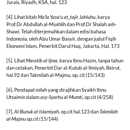
Jurais, Riyadh, KSA, hal. 123
[4]. Lihat kitab
Ma’la Yasa’u at_tajir Jahluhu
, karya
Prof.Dr Abdullah al-Mushlih dan Prof.Dr Shalah ash-
Shawi. Telah diterjemahkan dalam edisi bahasa
Indonesia, oleh Abu Umar Basyir, dengan judul Fiqih
Ekonomi Islam, Penerbit Darul Haq, Jakarta, Hal. 173
[5]. Lihat
Maratib al-Ijma
, karya Ibnu Hazm, tanpa tahun
dan cetakan, Penerbit Dar al-Kutub al-Ilmiyah. Beirut,
hal.92 dan Takmilah al-Majmu, op, cit (15/143)
[6]. Pendapat inilah yang dirajihkan Syaikh Ibnu
Utsaimin dalam
asy-Syarhu al-Mumti
, op.cit (4/258)
[7].
Al-Bunuk al-Islamiyah
, op.cit hal.123 dan
Takmilah
al-Majmu
op.cit (15/144)