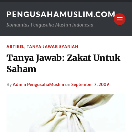
PENGUSAHAMUSLIM.COM
Komunitas Pengusaha Muslim Indonesia
ARTIKEL
,
TANYA JAWAB SYARIAH
Tanya Jawab: Zakat Untuk
Saham
by
Admin PengusahaMuslim
on
September 7, 2009