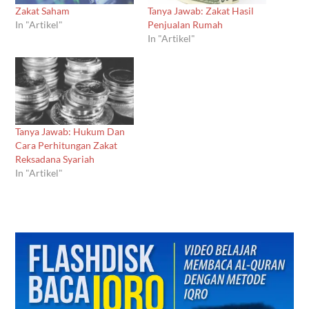
Zakat Saham
Tanya Jawab: Zakat Hasil
In "Artikel"
Penjualan Rumah
In "Artikel"
Tanya Jawab: Hukum Dan
Cara Perhitungan Zakat
Reksadana Syariah
In "Artikel"