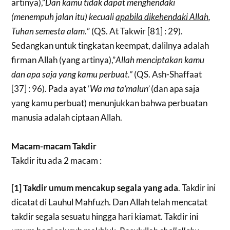
artinya),”
Dan kamu tidak dapat menghendaki
(menempuh jalan itu) kecuali
apabila dikehendaki Allah
,
Tuhan semesta alam.
” (QS. At Takwir [81] : 29).
Sedangkan untuk tingkatan keempat, dalilnya adalah
firman Allah (yang artinya),”
Allah menciptakan kamu
dan apa saja yang kamu perbuat.”
(QS. Ash-Shaffaat
[37] : 96). Pada ayat ‘
Wa ma ta’malun’
(dan apa saja
yang kamu perbuat) menunjukkan bahwa perbuatan
manusia adalah ciptaan Allah.
Macam-macam Takdir
Takdir itu ada 2 macam :
[1] Takdir umum mencakup segala yang ada
. Takdir ini
dicatat di Lauhul Mahfuzh. Dan Allah telah mencatat
takdir segala sesuatu hingga hari kiamat. Takdir ini