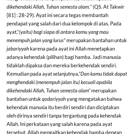
dikehendaki Allah, Tuhan semesta alam.
” (QS. At Takwir
[81] : 28-29). Ayat ini secara tegas membantah
pendapat yang salah dari dua kelompok di atas. Pada
ayat,“
(
yaitu) bagi siapa di antara kamu yang mau
menempuh jalan yang lurus
” merupakan bantahan untuk
jabariyyah
karena pada ayat ini Allah menetapkan
adanya kehendak (pilihan) bagi hamba. Jadi manusia
tidaklah dipaksa dan mereka berkehendak sendiri.
Kemudian pada ayat selanjutnya,”
Dan kamu tidak dapat
menghendaki (menempuh jalan itu) kecuali apabila
dikehendaki Allah, Tuhan semesta alam”
merupakan
bantahan untuk
qodariyyah
yang mengatakan bahwa
kehendak manusia itu berdiri sendiri dan diciptakan
oleh dirinya sendiri tanpa tergantung pada kehendak
Allah. Ini perkataan yang salah karena pada ayat
tersebut, Allah mengaitkan kehendak hamba dengan