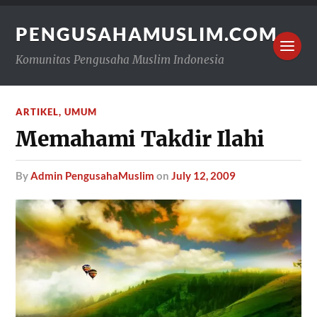
PENGUSAHAMUSLIM.COM
Komunitas Pengusaha Muslim Indonesia
ARTIKEL
,
UMUM
Memahami Takdir Ilahi
by
Admin PengusahaMuslim
on
July 12, 2009