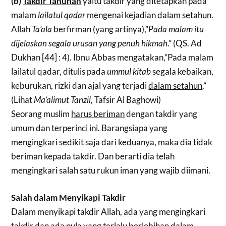
(b)
Takdir Tahunan
yaitu takdir yang ditetapkan pada
malam
lailatul qadar
mengenai kejadian dalam setahun.
Allah
Ta’ala
berfirman (yang artinya),”
Pada malam itu
dijelaskan segala urusan yang penuh hikmah
.” (QS. Ad
Dukhan [44] : 4). Ibnu Abbas mengatakan,”Pada malam
lailatul qadar, ditulis pada
ummul kitab
segala kebaikan,
keburukan, rizki dan ajal yang terjadi
dalam setahun
.”
(Lihat
Ma’alimut Tanzil
, Tafsir Al Baghowi)
Seorang muslim
harus beriman
dengan takdir yang
umum dan terperinci ini. Barangsiapa yang
mengingkari sedikit saja dari keduanya, maka dia tidak
beriman kepada takdir. Dan berarti dia telah
mengingkari salah satu rukun iman yang wajib diimani.
Salah dalam Menyikapi Takdir
Dalam menyikapi takdir Allah, ada yang mengingkari
takdir dan ada pula yang terlalu berlebihan dalam