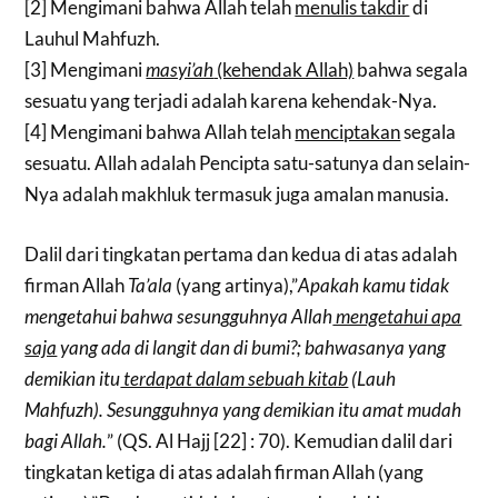
[2] Mengimani bahwa Allah telah
menulis takdir
di
Lauhul Mahfuzh.
[3] Mengimani
masyi’ah
(kehendak Allah)
bahwa segala
sesuatu yang terjadi adalah karena kehendak-Nya.
[4] Mengimani bahwa Allah telah
menciptakan
segala
sesuatu. Allah adalah Pencipta satu-satunya dan selain-
Nya adalah makhluk termasuk juga amalan manusia.
Dalil dari tingkatan pertama dan kedua di atas adalah
firman Allah
Ta’ala
(yang artinya),”
Apakah kamu tidak
mengetahui bahwa sesungguhnya Allah
mengetahui apa
saja
yang ada di langit dan di bumi?; bahwasanya yang
demikian itu
terdapat dalam sebuah kitab
(Lauh
Mahfuzh). Sesungguhnya yang demikian itu amat mudah
bagi Allah.
” (QS. Al Hajj [22] : 70). Kemudian dalil dari
tingkatan ketiga di atas adalah firman Allah (yang