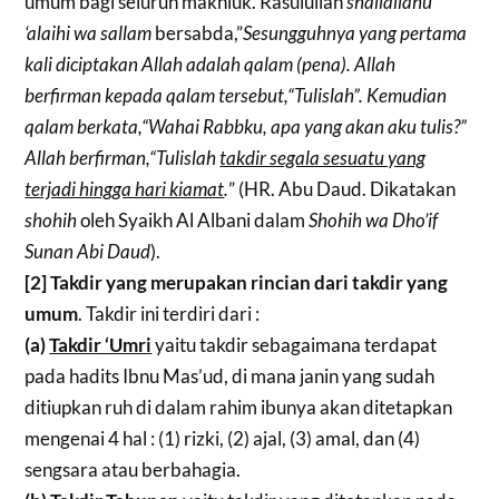
umum bagi seluruh makhluk. Rasulullah
shallallahu
‘alaihi wa sallam
bersabda,”
Sesungguhnya yang pertama
kali diciptakan Allah adalah qalam (pena). Allah
berfirman kepada qalam tersebut,“Tulislah”. Kemudian
qalam berkata,“Wahai Rabbku, apa yang akan aku tulis?”
Allah berfirman,“Tulislah
takdir segala sesuatu yang
terjadi hingga hari kiamat
.
” (HR. Abu Daud. Dikatakan
shohih
oleh Syaikh Al Albani dalam
Shohih wa Dho’if
Sunan Abi Daud
).
[2] Takdir yang merupakan rincian dari takdir yang
umum
. Takdir ini terdiri dari :
(a)
Takdir ‘Umri
yaitu takdir sebagaimana terdapat
pada hadits Ibnu Mas’ud, di mana janin yang sudah
ditiupkan ruh di dalam rahim ibunya akan ditetapkan
mengenai 4 hal : (1) rizki, (2) ajal, (3) amal, dan (4)
sengsara atau berbahagia.