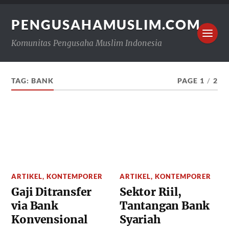
PENGUSAHAMUSLIM.COM
Komunitas Pengusaha Muslim Indonesia
TAG:
BANK
PAGE 1
/
2
ARTIKEL
,
KONTEMPORER
ARTIKEL
,
KONTEMPORER
Gaji Ditransfer
Sektor Riil,
via Bank
Tantangan Bank
Konvensional
Syariah