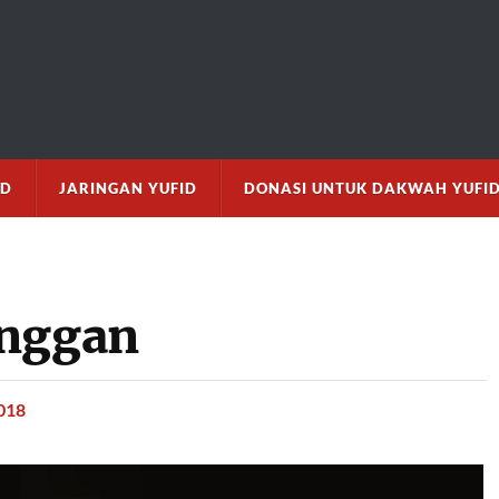
M
ID
JARINGAN YUFID
DONASI UNTUK DAKWAH YUFI
anggan
018