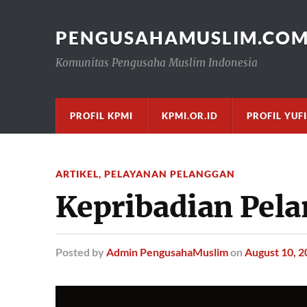
PENGUSAHAMUSLIM.CO
Komunitas Pengusaha Muslim Indonesia
PROFIL KPMI
KPMI.OR.ID
PROFIL YUF
ARTIKEL
,
PELAYANAN PELANGGAN
Kepribadian Pel
Posted
by
Admin PengusahaMuslim
on
August 10, 2