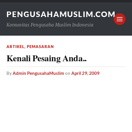
PENGUSAHAMUSLIM.COM
Komunitas Pengusaha Muslim Indonesia
ARTIKEL
,
PEMASARAN
Kenali Pesaing Anda..
by
Admin PengusahaMuslim
on
April 29, 2009