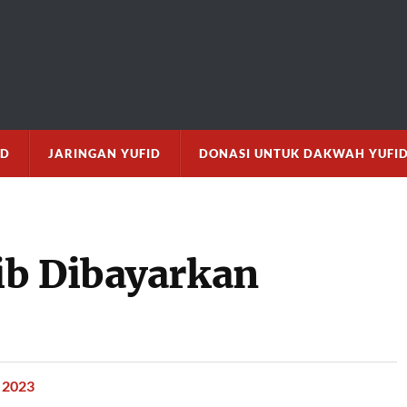
M
ID
JARINGAN YUFID
DONASI UNTUK DAKWAH YUFI
ib Dibayarkan
 2023