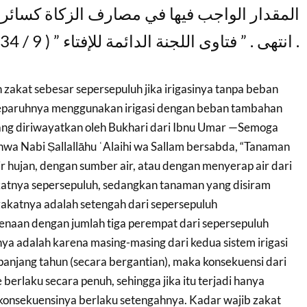
فيها في مصارف الزكاة كسائر الحبوب والثمار ”
انتهى ‏. ” فتاوى اللجنة الدائمة للإفتاء ” ( 9 / 234) . والله أعلم .
 zakat sebesar sepersepuluh jika irigasinya tanpa beban
paruhnya menggunakan irigasi dengan beban tambahan
ang diriwayatkan oleh Bukhari dari Ibnu Umar —Semoga
wa Nabi Ṣallallāhu ʿAlaihi wa Sallam bersabda, “Tanaman
r hujan, dengan sumber air, atau dengan menyerap air dari
atnya sepersepuluh, sedangkan tanaman yang disiram
akatnya adalah setengah dari sepersepuluh
kenaan dengan jumlah tiga perempat dari sepersepuluh
ya adalah karena masing-masing dari kedua sistem irigasi
sepanjang tahun (secara bergantian), maka konsekuensi dari
erlaku secara penuh, sehingga jika itu terjadi hanya
konsekuensinya berlaku setengahnya. Kadar wajib zakat