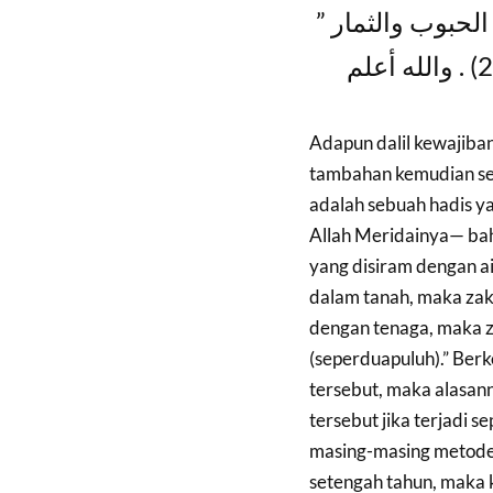
المقدار الواجب 
Adapun dalil kewajiban
tambahan kemudian se
adalah sebuah hadis y
Allah Meridainya— bah
yang disiram dengan ai
dalam tanah, maka zak
dengan tenaga, maka z
(seperduapuluh).” Ber
tersebut, maka alasann
tersebut jika terjadi 
masing-masing metode b
setengah tahun, maka 