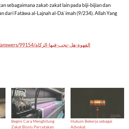
an sebagaimana zakat-zakat lain pada biji-bijian dan
an dari Fatāwa al-Lajnah al-Dāʾimah (9/234). Allah Yang
https://islamqa.info/ar/answers/99154/القهوة-هل-تجب-فيها-الزكاة
Begini Cara Menghitung
Hukum Bekerja sebagai
Zakat Bisnis Percetakan
Advokat