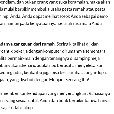
pendiam, dan bukan orang yang suka keramaian, maka akan
nda mulai berpikir membuka usaha pesta rumah atau pesta
mimpi Anda, Anda dapat melihat sosok Anda sebagai demo
an, namun pada kenyataannya, seluruh rasa malu Anda
.
 adanya gangguan dari rumah
. Sering kita lihat diiklan
g cantik bekerja dengan komputer dirumahnya sementara
lita bermain-main dengan tenangnya di samping meja
Kebanyakan skenario adalah ibu berusaha menyelesaikan
edang tidur, ketika ibu juga bisa beristirahat. Jangan lupa,
rjaan, yang disebut dengan Menjadi Seorang Ibu!
adi memberikan kehidupan yang menyenangkan . Rahasianya
is yang sesuai untuk Anda dan tidak berpikir bahwa hanya
 saja sudah cukup.