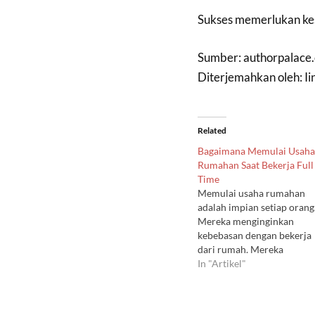
Sukses memerlukan kesa
Sumber: authorpalace
Diterjemahkan oleh: I
Related
Bagaimana Memulai Usaha
Rumahan Saat Bekerja Full
Time
Memulai usaha rumahan
adalah impian setiap orang
Mereka menginginkan
kebebasan dengan bekerja
dari rumah. Mereka
menginginkan fleksibilitas
In "Artikel"
dimana bisnis yang dilakuk
dari rumah memberikan
waktu yang dapat mereka