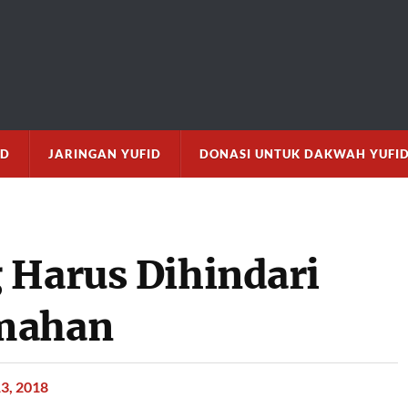
M
ID
JARINGAN YUFID
DONASI UNTUK DAKWAH YUFI
 Harus Dihindari
umahan
3, 2018