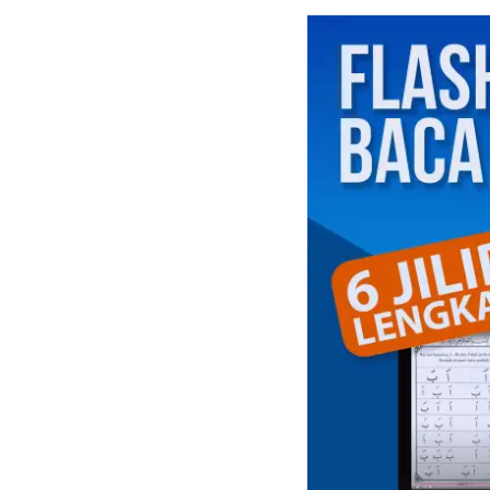
gunakanuntuk keluarga.
Namun, bisnis rumahan ti
bisa berhasil dalam waktu
sekejap, dimana Anda masi
memerlukan waktu full tim
saat memulai usaha Anda.