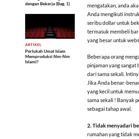
dengan Bekerja (Bag. 1)
mengatakan, anda akan
Anda mengikuti instruk
seribu dollar untuk be
termasuk membeli bara
yang besar untuk webs
ARTIKEL
Perlukah Umat Islam
Beberapa orang mengam
Memproduksi film-film
Islami?
pinjaman yang sangat 
dari sama sekali. Intin
Jika Anda benar-benar
yang kecil untuk memula
sama sekali ! Banyak pe
sebagai tahap awal.
2. Tidak menyadari be
rumahan yang tidak m