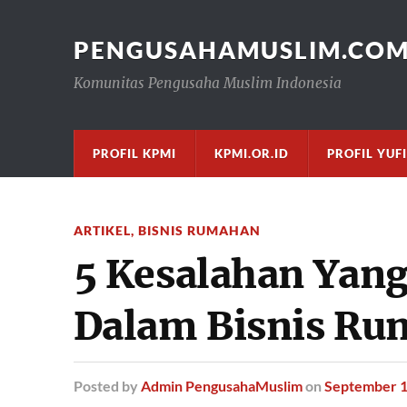
PENGUSAHAMUSLIM.CO
Komunitas Pengusaha Muslim Indonesia
PROFIL KPMI
KPMI.OR.ID
PROFIL YUF
ARTIKEL
,
BISNIS RUMAHAN
5 Kesalahan Yang
Dalam Bisnis R
Posted
by
Admin PengusahaMuslim
on
September 1