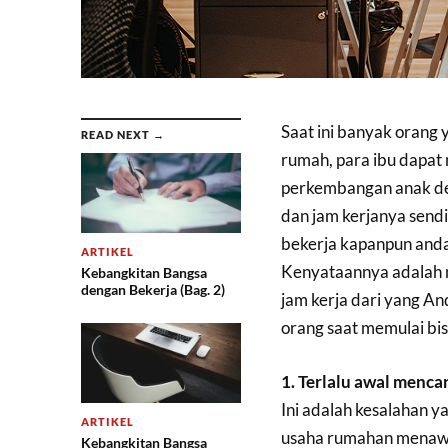
Saat ini banyak orang
READ NEXT →
rumah, para ibu dapa
perkembangan anak den
dan jam kerjanya sendir
bekerja kapanpun anda
ARTIKEL
Kenyataannya adalah 
Kebangkitan Bangsa
dengan Bekerja (Bag. 2)
jam kerja dari yang An
orang saat memulai bis
1. Terlalu awal menca
Ini adalah kesalahan ya
ARTIKEL
usaha rumahan menawar
Kebangkitan Bangsa