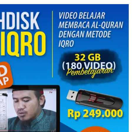
dak
h
e
…