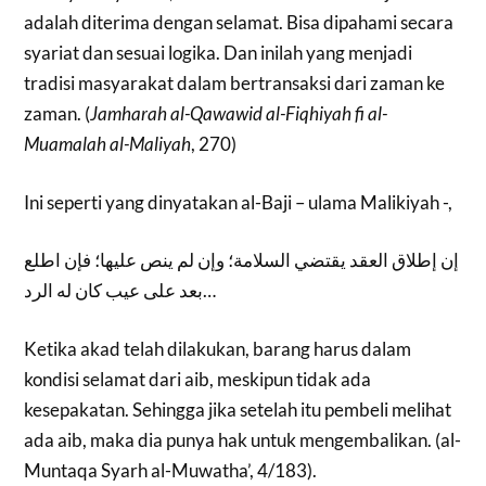
adalah diterima dengan selamat. Bisa dipahami secara
syariat dan sesuai logika. Dan inilah yang menjadi
tradisi masyarakat dalam bertransaksi dari zaman ke
zaman. (
Jamharah al-Qawawid al-Fiqhiyah fi al-
Muamalah al-Maliyah
, 270)
Ini seperti yang dinyatakan al-Baji – ulama Malikiyah -,
إن إطلاق العقد يقتضي السلامة؛ وإن لم ينص عليها؛ فإن اطلع
بعد على عيب كان له الرد…
Ketika akad telah dilakukan, barang harus dalam
kondisi selamat dari aib, meskipun tidak ada
kesepakatan. Sehingga jika setelah itu pembeli melihat
ada aib, maka dia punya hak untuk mengembalikan. (al-
Muntaqa Syarh al-Muwatha’, 4/183).