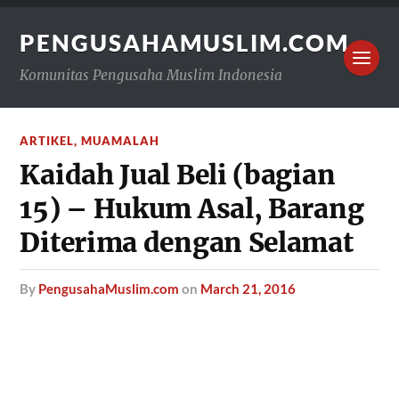
PENGUSAHAMUSLIM.COM
Komunitas Pengusaha Muslim Indonesia
ARTIKEL
,
MUAMALAH
Kaidah Jual Beli (bagian
15) – Hukum Asal, Barang
Diterima dengan Selamat
by
PengusahaMuslim.com
on
March 21, 2016