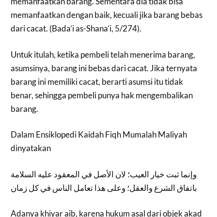
memanfaatkan barang. Sementara dia tidak bisa
memanfaatkan dengan baik, kecuali jika barang bebas
dari cacat. (Bada’i as-Shana’i, 5/274).
Untuk itulah, ketika pembeli telah menerima barang,
asumsinya, barang ini bebas dari cacat. Jika ternyata
barang ini memiliki cacat, berarti asumsi itu tidak
benar, sehingga pembeli punya hak mengembalikan
barang.
Dalam Ensiklopedi Kaidah Fiqh Mumalah Maliyah
dinyatakan
وإنما ثبت خيار العيب؛ لان الأصل في المعقود عليه السلامة
باتفاق الشرع والعقل؛ وعلى هذا تعامل الناس في كل زمان
Adanya khiyar aib, karena hukum asal dari objek akad