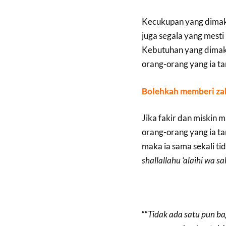
Kecukupan yang dimak
juga segala yang mesti
Kebutuhan yang dimaksu
orang-orang yang ia t
Bolehkah memberi zak
Jika fakir dan miski
orang-orang yang ia 
maka ia sama sekali t
shallallahu ‘alaihi wa s
““
Tidak ada satu pun ba