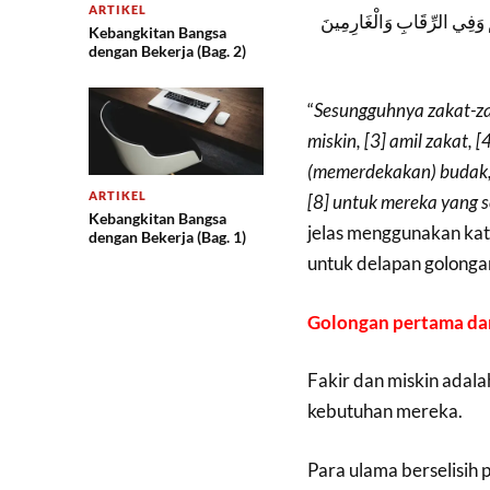
ARTIKEL
ُمْ وَفِي الرِّقَابِ وَالْغَارِمِينَ
Kebangkitan Bangsa
dengan Bekerja (Bag. 2)
“
Sesungguhnya zakat-zak
miskin, [3] amil zakat, [
(memerdekakan) budak, [
ARTIKEL
[8] untuk mereka yang 
Kebangkitan Bangsa
jelas menggunakan kat
dengan Bekerja (Bag. 1)
untuk delapan golongan
Golongan pertama dan 
Fakir dan miskin adal
kebutuhan mereka.
Para ulama berselisih 