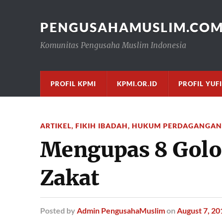
PENGUSAHAMUSLIM.CO
Komunitas Pengusaha Muslim Indonesia
PROFIL KPMI
KPMI.OR.ID
PROFIL YUF
ARTIKEL
,
FIKIH IBADAH
,
HUKUM PERDAGANGAN
Mengupas 8 Gol
Zakat
Posted
by
Admin PengusahaMuslim
on
August 7, 20