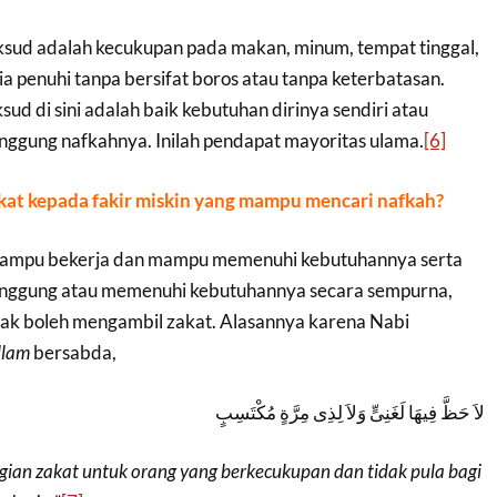
sud adalah kecukupan pada makan, minum, tempat tinggal,
 ia penuhi tanpa bersifat boros atau tanpa keterbatasan.
d di sini adalah baik kebutuhan dirinya sendiri atau
anggung nafkahnya. Inilah pendapat mayoritas ulama.
[6]
at kepada fakir miskin yang mampu mencari nafkah?
n mampu bekerja dan mampu memenuhi kebutuhannya serta
tanggung atau memenuhi kebutuhannya secara sempurna,
idak boleh mengambil zakat. Alasannya karena Nabi
allam
bersabda,
لاَ حَظَّ فِيهَا لَغَنِىٍّ وَلاَ لِذِى مِرَّةٍ مُكْتَسِبٍ
gian zakat untuk orang yang berkecukupan dan tidak pula bagi