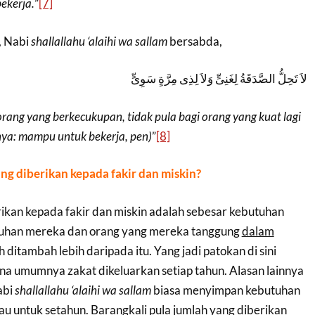
ekerja.
”
[7]
, Nabi
shallallahu ‘alaihi wa sallam
bersabda,
لاَ تَحِلُّ الصَّدَقَةُ لِغَنِىٍّ وَلاَ لِذِى مِرَّةٍ سَوِىٍّ
orang yang berkecukupan, tidak pula bagi orang yang kuat lagi
nya: mampu untuk bekerja, pen)
”
[8]
ng diberikan kepada fakir dan miskin?
rikan kepada fakir dan miskin adalah sebesar kebutuhan
uhan mereka dan orang yang mereka tanggung
dalam
 ditambah lebih daripada itu. Yang jadi patokan di sini
na umumnya zakat dikeluarkan setiap tahun. Alasan lainnya
abi
shallallahu ‘alaihi wa sallam
biasa menyimpan kebutuhan
u untuk setahun. Barangkali pula jumlah yang diberikan