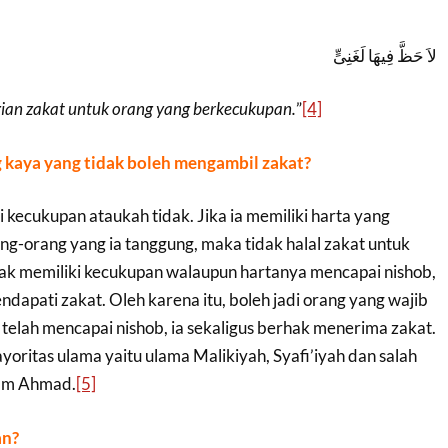
لاَ حَظَّ فِيهَا لَغَنِىٍّ
gian zakat untuk orang yang berkecukupan.
”
[4]
 kaya yang tidak boleh mengambil zakat?
i kecukupan ataukah tidak. Jika ia memiliki harta yang
ng-orang yang ia tanggung, maka tidak halal zakat untuk
idak memiliki kecukupan walaupun hartanya mencapai nishob,
ndapati zakat. Oleh karena itu, boleh jadi orang yang wajib
telah mencapai nishob, ia sekaligus berhak menerima zakat.
ritas ulama yaitu ulama Malikiyah, Syafi’iyah dan salah
mam Ahmad.
[5]
an?