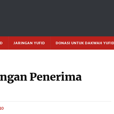
M
ID
JARINGAN YUFID
DONASI UNTUK DAKWAH YUFI
ongan Penerima
10