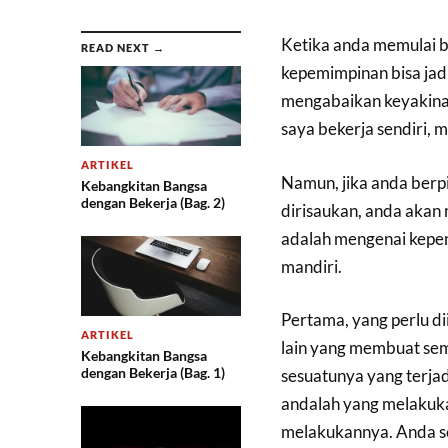
Ketika anda memulai
READ NEXT →
kepemimpinan bisa jadi
mengabaikan keyakina
saya bekerja sendiri,
ARTIKEL
Namun, jika anda berp
Kebangkitan Bangsa
dengan Bekerja (Bag. 2)
dirisaukan, anda akan
adalah mengenai kepem
mandiri.
Pertama, yang perlu di
ARTIKEL
lain yang membuat sem
Kebangkitan Bangsa
dengan Bekerja (Bag. 1)
sesuatunya yang terja
andalah yang melakuka
melakukannya. Anda seb