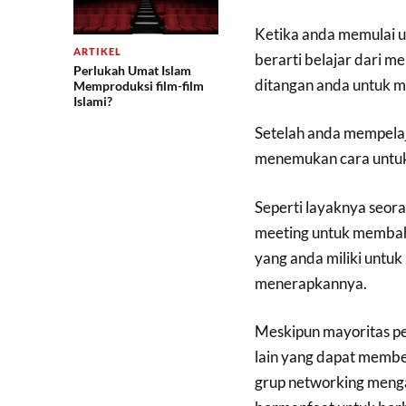
Ketika anda memulai us
ARTIKEL
berarti belajar dari m
Perlukah Umat Islam
ditangan anda untuk me
Memproduksi film-film
Islami?
Setelah anda mempelaja
menemukan cara untuk
Seperti layaknya seo
meeting untuk membah
yang anda miliki untu
menerapkannya.
Meskipun mayoritas p
lain yang dapat memb
grup networking mengam