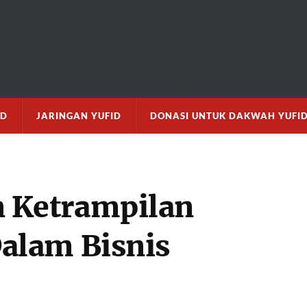
M
ID
JARINGAN YUFID
DONASI UNTUK DAKWAH YUFI
Ketrampilan
alam Bisnis