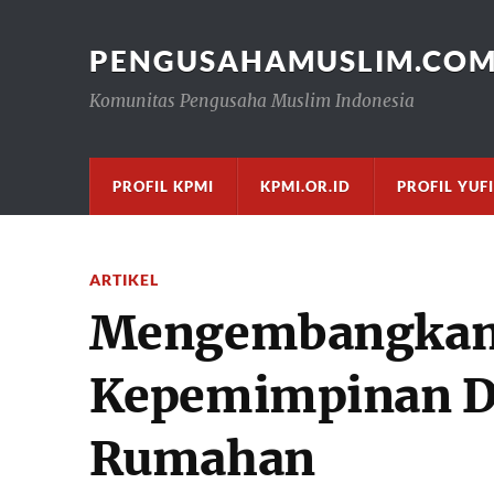
PENGUSAHAMUSLIM.CO
Komunitas Pengusaha Muslim Indonesia
PROFIL KPMI
KPMI.OR.ID
PROFIL YUF
ARTIKEL
Mengembangkan 
Kepemimpinan D
Rumahan