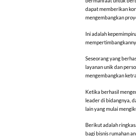
bermanfaat untuk berb
dapat memberikan kon
mengembangkan proy
Ini adalah kepemimpina
mempertimbangkannya,
Seseorang yang berha
layanan unik dan pers
mengembangkan ketram
Ketika berhasil menge
leader di bidangnya, 
lain yang mulai mengik
Berikut adalah ringkas
bagi bisnis rumahan an