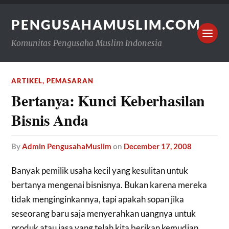
PENGUSAHAMUSLIM.COM
Komunitas Pengusaha Muslim Indonesia
ARTIKEL
,
PEMASARAN
Bertanya: Kunci Keberhasilan
Bisnis Anda
by
Admin PengusahaMuslim
on
December 17, 2008
Banyak pemilik usaha kecil yang kesulitan untuk
bertanya mengenai bisnisnya. Bukan karena mereka
tidak menginginkannya, tapi apakah sopan jika
seseorang baru saja menyerahkan uangnya untuk
produk atau jasa yang telah kita berikan kemudian