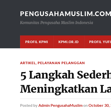
PENGUSAHAMUSLIM.CO
Komunitas Pengusaha Muslim Indonesia
PROFIL KPMI
KPMI.OR.ID
PROFIL YUF
ARTIKEL
,
PELAYANAN PELANGGAN
5 Langkah Seder
Meningkatkan La
Posted
by
Admin PengusahaMuslim
on
October 30,