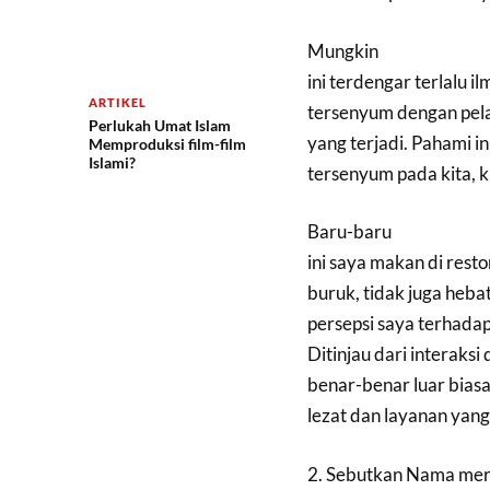
Mungkin
ini terdengar terlalu
ARTIKEL
tersenyum dengan pela
Perlukah Umat Islam
yang terjadi. Pahami in
Memproduksi film-film
Islami?
tersenyum pada kita, 
Baru-baru
ini saya makan di resto
buruk, tidak juga heba
persepsi saya terhadap
Ditinjau dari interaks
benar-benar luar bias
lezat dan layanan yang
2. Sebutkan Nama mer