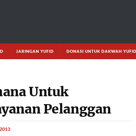
M
ID
JARINGAN YUFID
DONASI UNTUK DAKWAH YUFI
hana Untuk
yanan Pelanggan
 2013