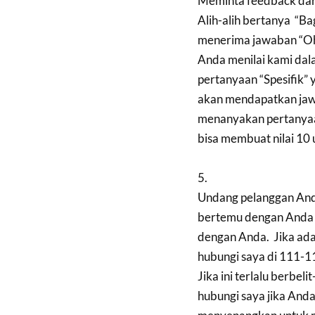
Meminta feedback dari
Alih-alih bertanya “Ba
menerima jawaban “Oh,
Anda menilai kami dala
pertanyaan “Spesifik”
akan mendapatkan jawa
menanyakan pertanyaan
bisa membuat nilai 10
5.
Undang pelanggan Anda
bertemu dengan Anda h
dengan Anda. Jika ada 
hubungi saya di 111-1
Jika ini terlalu berbel
hubungi saya jika Anda