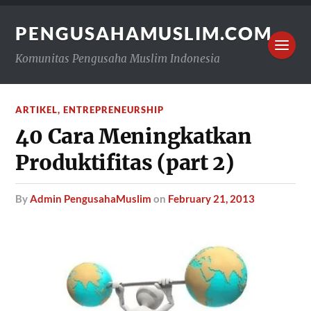
PENGUSAHAMUSLIM.COM
Komunitas Pengusaha Muslim Indonesia
ARTIKEL
,
ENTREPRENEURSHIP
40 Cara Meningkatkan
Produktifitas (part 2)
by
Admin PengusahaMuslim
on
February 21, 2013