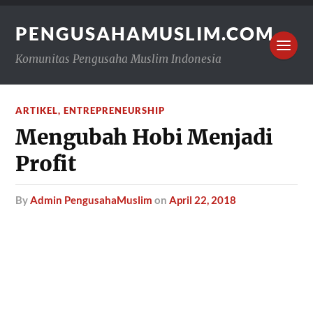
PENGUSAHAMUSLIM.COM
Komunitas Pengusaha Muslim Indonesia
ARTIKEL
,
ENTREPRENEURSHIP
Mengubah Hobi Menjadi
Profit
by
Admin PengusahaMuslim
on
April 22, 2018