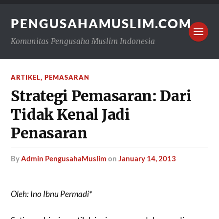
PENGUSAHAMUSLIM.COM
Komunitas Pengusaha Muslim Indonesia
ARTIKEL
,
PEMASARAN
Strategi Pemasaran: Dari
Tidak Kenal Jadi
Penasaran
by
Admin PengusahaMuslim
on
January 14, 2013
Oleh: Ino Ibnu Permadi*